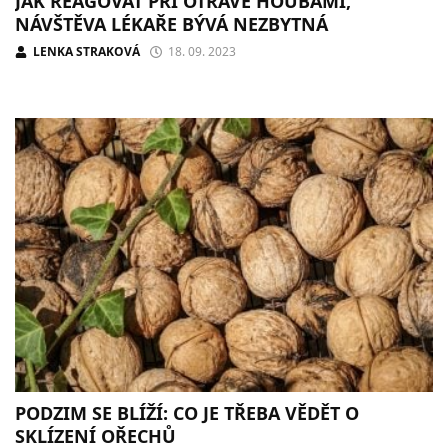
JAK REAGOVAT PŘI OTRAVĚ HOUBAMI,
NÁVŠTĚVA LÉKAŘE BÝVÁ NEZBYTNÁ
LENKA STRAKOVÁ
18. 09. 2023
PODZIM SE BLÍŽÍ: CO JE TŘEBA VĚDĚT O
SKLÍZENÍ OŘECHŮ