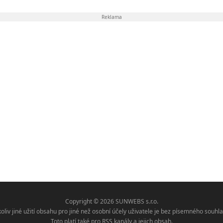
Reklama
Copyright © 2026 SUNWEBS s.r.o.
koliv jiné užití obsahu pro jiné než osobní účely uživatele je bez písemného sou
Toto platí také pro RSS kanály a jejich obsah.