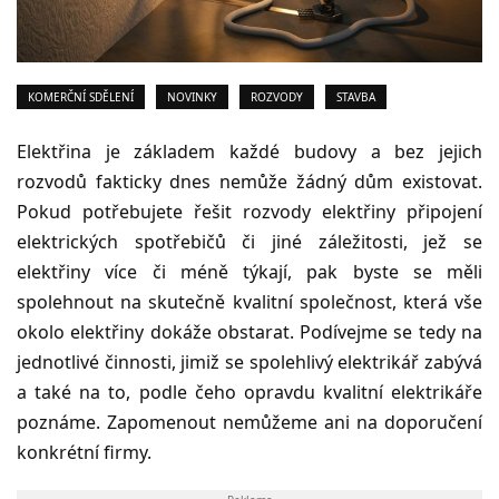
KOMERČNÍ SDĚLENÍ
NOVINKY
ROZVODY
STAVBA
Elektřina je základem každé budovy a bez jejich
rozvodů fakticky dnes nemůže žádný dům existovat.
Pokud potřebujete řešit rozvody elektřiny připojení
elektrických spotřebičů či jiné záležitosti, jež se
elektřiny více či méně týkají, pak byste se měli
spolehnout na skutečně kvalitní společnost, která vše
okolo elektřiny dokáže obstarat. Podívejme se tedy na
jednotlivé činnosti, jimiž se spolehlivý elektrikář zabývá
a také na to, podle čeho opravdu kvalitní elektrikáře
poznáme. Zapomenout nemůžeme ani na doporučení
konkrétní firmy.