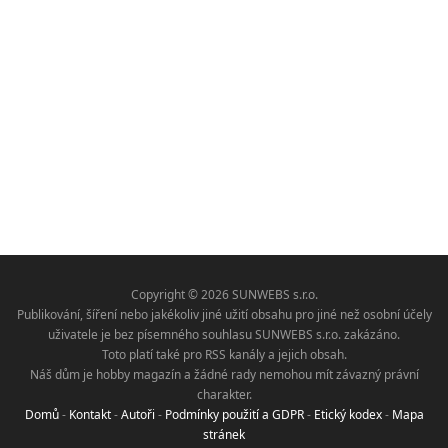
Copyright © 2026 SUNWEBS s.r.o.
Publikování, šíření nebo jakékoliv jiné užití obsahu pro jiné než osobní účely
uživatele je bez písemného souhlasu SUNWEBS s.r.o. zakázáno.
Toto platí také pro RSS kanály a jejich obsah.
Náš dům je hobby magazín a žádné rady nemohou mít závazný právní
charakter.
Domů
-
Kontakt
-
Autoři
-
Podmínky použití a GDPR
-
Etický kodex
-
Mapa
stránek