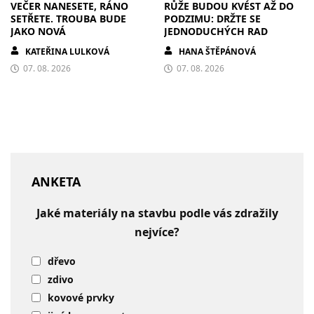
VEČER NANESETE, RÁNO
RŮŽE BUDOU KVÉST AŽ DO
SETŘETE. TROUBA BUDE
PODZIMU: DRŽTE SE
JAKO NOVÁ
JEDNODUCHÝCH RAD
KATEŘINA LULKOVÁ
HANA ŠTĚPÁNOVÁ
07. 08. 2026
07. 08. 2026
ANKETA
Jaké materiály na stavbu podle vás zdražily
nejvíce?
dřevo
zdivo
kovové prvky