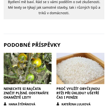
Bydlení mě baví. Rád se s vámi podělím o své zkušenosti.
Mé texty se týkají jak samotné stavby, tak i různých tipů a
triků v domácnosti.
PODOBNÉ PŘÍSPĚVKY
NENECHTE SI RAJČATA
PROČ VYUŽÍT OBYČEJNOU
ZNIČIT PLÍSNÍ. ODSTRAŇTE
RÝŽI PŘI ÚKLIDU? UŠETŘÍ
OKAMŽITĚ LISTY
ČAS I PENÍZE
HANA ŠTĚPÁNOVÁ
KATEŘINA LULKOVÁ