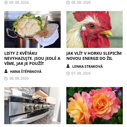
09. 08. 2026
08. 08. 2026
LISTY Z KVĚTÁKU
JAK VLÍT V HORKU SLEPICÍM
NEVYHAZUJTE. JSOU JEDLÉ A
NOVOU ENERGII DO ŽIL
VÍME, JAK JE POUŽÍT
LENKA STRAKOVÁ
HANA ŠTĚPÁNOVÁ
07. 08. 2026
08. 08. 2026