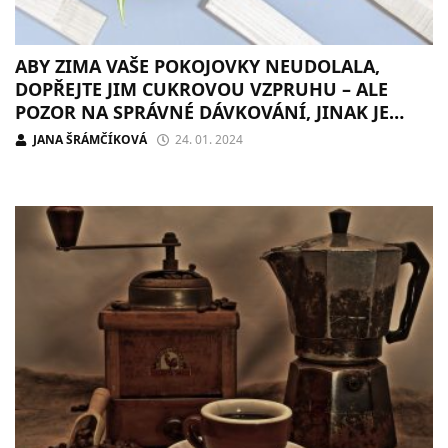
ABY ZIMA VAŠE POKOJOVKY NEUDOLALA,
DOPŘEJTE JIM CUKROVOU VZPRUHU – ALE
POZOR NA SPRÁVNÉ DÁVKOVÁNÍ, JINAK JE
SPÍŠE „DORAZÍTE“
JANA ŠRÁMČÍKOVÁ
24. 01. 2024