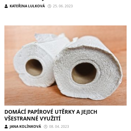
KATEŘINA LULKOVÁ
25. 06. 2023
DOMÁCÍ PAPÍROVÉ UTĚRKY A JEJICH
VŠESTRANNÉ VYUŽITÍ
JANA KOLÍNKOVÁ
08. 04. 2023