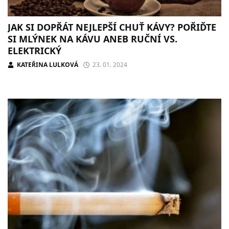
JAK SI DOPŘÁT NEJLEPŠÍ CHUŤ KÁVY? POŘIĎTE
SI MLÝNEK NA KÁVU ANEB RUČNÍ VS.
ELEKTRICKÝ
KATEŘINA LULKOVÁ
23. 01. 2024