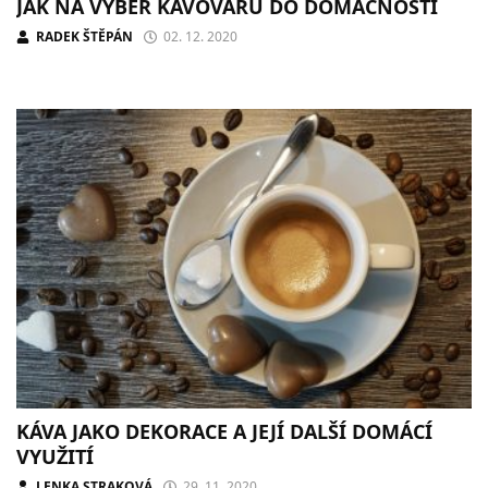
JAK NA VÝBĚR KÁVOVARU DO DOMÁCNOSTI
RADEK ŠTĚPÁN
02. 12. 2020
KÁVA JAKO DEKORACE A JEJÍ DALŠÍ DOMÁCÍ
VYUŽITÍ
LENKA STRAKOVÁ
29. 11. 2020