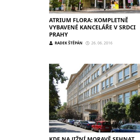
ATRIUM FLORA: KOMPLETNĚ
VYBAVENÉ KANCELÁŘE V SRDCI
PRAHY
RADEK ŠTĚPÁN
26. 06. 2016
KDE NA JIŽNÍ MORAVĚ SEHNAT