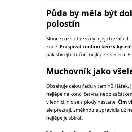
Půda by měla být dob
polostín
Slunce rozhodne vždy o jejich zralosti
zralé.
Prospívat mohou keře v kyselé 
pak sbírejte ručně, nejlépe k večeru. P
Muchovník jako všel
Obsahuje celou řadu vitamínů i látek, 
nejlépe na konci června nebo začátkem
v lednici, nic se s plody nestane.
Čím ví
ale přezrají, změknou a zpravidla už ne
nejlépe je sbírat.