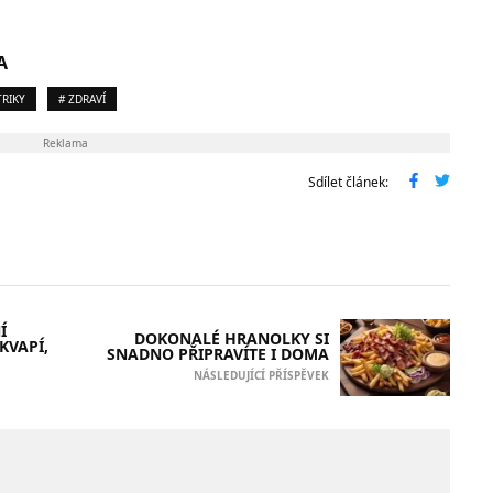
A
TRIKY
# ZDRAVÍ
Reklama
Sdílet článek:
Í
DOKONALÉ HRANOLKY SI
KVAPÍ,
SNADNO PŘIPRAVÍTE I DOMA
NÁSLEDUJÍCÍ PŘÍSPĚVEK