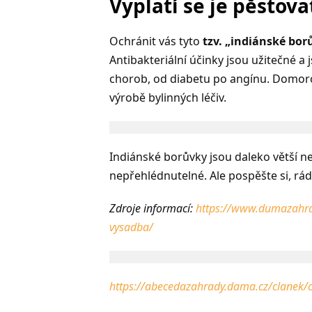
Vyplatí se je pěstova
Ochránit vás tyto
tzv. „indiánské bor
Antibakteriální účinky jsou užitečné a
chorob, od diabetu po angínu. Domorod
výrobě bylinných léčiv.
Indiánské borůvky jsou daleko větší ne
nepřehlédnutelné. Ale pospěšte si, rádi
Zdroje informací:
https://www.dumazahra
vysadba/
https://abecedazahrady.dama.cz/clanek/