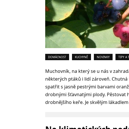
DOMÁCNOST
KUCHYNĚ
NOVINKY
TIPY A 
Muchovník, na který se u nás v zahra
některých ptáků i lidí zároveň. Chutn
spatřit s jasně pestrými barvami oran
drobnými šťavnatými plody. Pěstovat
drobnějšího keře. Je skvělým lákadlem