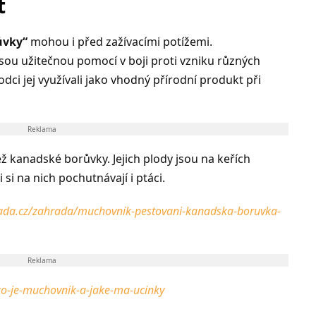
t
ůvky“
mohou i před zažívacími potížemi.
 jsou užitečnou pomocí v boji proti vzniku různých
ci jej využívali jako vhodný přírodní produkt při
Reklama
ž kanadské borůvky. Jejich plody jsou na keřích
 si na nich pochutnávají i ptáci.
da.cz/zahrada/muchovnik-pestovani-kanadska-boruvka-
Reklama
co-je-muchovnik-a-jake-ma-ucinky