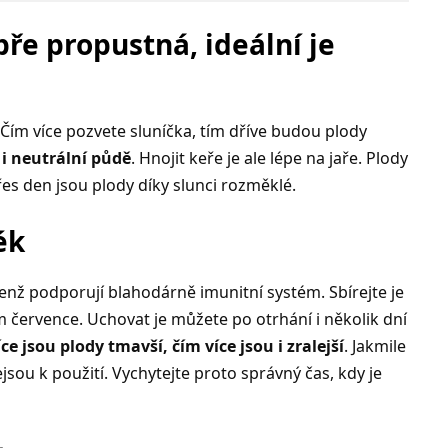
ře propustná, ideální je
. Čím více pozvete sluníčka, tím dříve budou plody
i neutrální půdě
. Hnojit keře je ale lépe na jaře. Plody
řes den jsou plody díky slunci rozměklé.
ék
jenž podporují blahodárně imunitní systém. Sbírejte je
 července. Uchovat je můžete po otrhání i několik dní
ce jsou plody tmavší, čím více jsou i zralejší
. Jakmile
jsou k použití. Vychytejte proto správný čas, kdy je