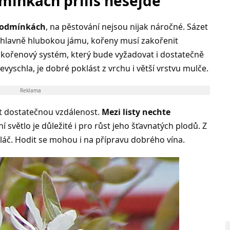
mínkách příliš nesejde
 podmínkách
, na pěstování nejsou nijak náročné. Sázet
o hlavně hlubokou jámu, kořeny musí zakořenit
 kořenový systém, který bude vyžadovat i dostatečně
yschla, je dobré poklást z vrchu i větší vrstvu mulče.
Reklama
et dostatečnou vzdálenost.
Mezi listy nechte
ní světlo je důležité i pro růst jeho šťavnatých plodů. Z
áč. Hodit se mohou i na přípravu dobrého vína.