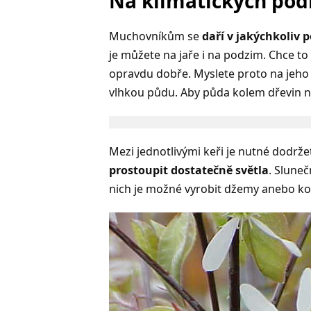
Na klimatických pod
Muchovníkům se
daří v jakýchkoliv
je můžete na jaře i na podzim. Chce t
opravdu dobře. Myslete proto na jeho
vlhkou půdu. Aby půda kolem dřevin nev
Mezi jednotlivými keři je nutné dodrž
prostoupit dostatečně světla
. Sluneč
nich je možné vyrobit džemy anebo kol