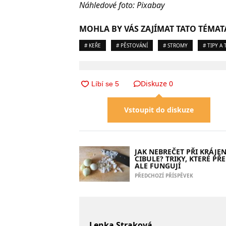
Náhledové foto: Pixabay
MOHLA BY VÁS ZAJÍMAT TATO TÉMAT
# KEŘE
# PĚSTOVÁNÍ
# STROMY
# TIPY A 
Diskuze
0
Vstoupit do diskuze
JAK NEBREČET PŘI KRÁJEN
CIBULE? TRIKY, KTERÉ PŘE
ALE FUNGUJÍ
PŘEDCHOZÍ PŘÍSPĚVEK
Lenka Straková