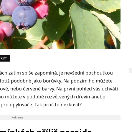
TRIKY
dách zatím spíše zapomíná, je nevšední pochoutkou
á totiž podobně jako borůvky. Na podzim ho můžete
žové, nebo červené barvy. Na první pohled vás uchvátí
 ho můžete v podobě rozvětvených dřevin anebo
 pro opylovače. Tak proč to nezkusit?
Reklama