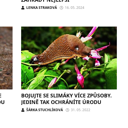
LENKA STRAKOVÁ
16. 05. 2024
E
BOJUJTE SE SLIMÁKY VÍCE ZPŮSOBY.
OU
JEDINĚ TAK OCHRÁNÍTE ÚRODU
ŠÁRKA STUCHLÍKOVÁ
31. 05. 2022