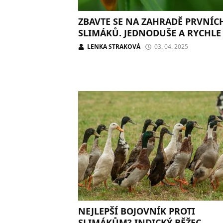
ZBAVTE SE NA ZAHRADĚ PRVNÍC
SLIMÁKŮ. JEDNODUŠE A RYCHLE
LENKA STRAKOVÁ
03. 04. 2025
NEJLEPŠÍ BOJOVNÍK PROTI
SLIMÁKŮM? INDICKÝ BĚŽEC