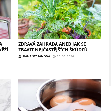
A
ZDRAVÁ ZAHRADA ANEB JAK SE
VĚŽÍ
ZBAVIT NEJČASTĚJŠÍCH ŠKŮDCŮ
HANA ŠTĚPÁNOVÁ
28. 03. 2026