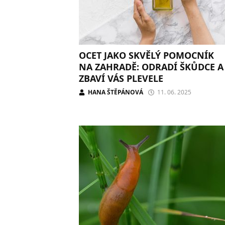
OCET JAKO SKVĚLÝ POMOCNÍK
NA ZAHRADĚ: ODRADÍ ŠKŮDCE A
ZBAVÍ VÁS PLEVELE
HANA ŠTĚPÁNOVÁ
11. 06. 2025