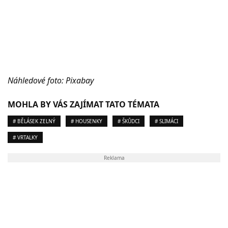
Náhledové foto: Pixabay
MOHLA BY VÁS ZAJÍMAT TATO TÉMATA
# BĚLÁSEK ZELNÝ
# HOUSENKY
# ŠKŮDCI
# SLIMÁCI
# VRTALKY
Reklama