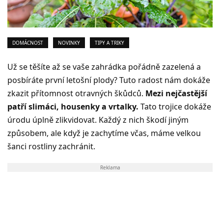
DOMÁCNOST
NOVINKY
TIPY A TRIKY
Už se těšíte až se vaše zahrádka pořádně zazelená a
posbíráte první letošní plody? Tuto radost nám dokáže
zkazit přítomnost otravných škůdců.
Mezi nejčastější
patří slimáci, housenky a vrtalky.
Tato trojice dokáže
úrodu úplně zlikvidovat. Každý z nich škodí jiným
způsobem, ale když je zachytíme včas, máme velkou
šanci rostliny zachránit.
Reklama