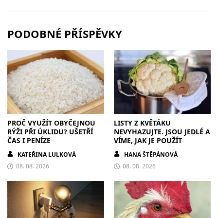
PODOBNÉ PŘÍSPĚVKY
PROČ VYUŽÍT OBYČEJNOU
LISTY Z KVĚTÁKU
RÝŽI PŘI ÚKLIDU? UŠETŘÍ
NEVYHAZUJTE. JSOU JEDLÉ A
ČAS I PENÍZE
VÍME, JAK JE POUŽÍT
KATEŘINA LULKOVÁ
HANA ŠTĚPÁNOVÁ
08. 08. 2026
08. 08. 2026