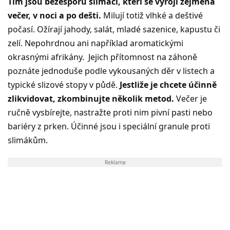
Tím jsou bezesporu slimáci, kteří se vyrojí zejména
večer, v noci a po dešti.
Milují totiž vlhké a deštivé
počasí. Ožírají jahody, salát, mladé sazenice, kapustu či
zelí. Nepohrdnou ani například aromatickými
okrasnými afrikány. Jejich přítomnost na záhoně
poznáte jednoduše podle vykousaných děr v listech a
typické slizové stopy v půdě.
Jestliže je chcete účinně
zlikvidovat, zkombinujte několik metod.
Večer je
ručně vysbírejte, nastražte proti nim pivní pasti nebo
bariéry z prken. Účinné jsou i speciální granule proti
slimákům.
Reklama