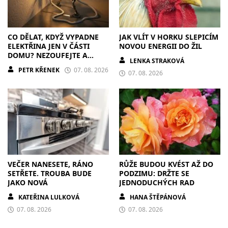
CO DĚLAT, KDYŽ VYPADNE
JAK VLÍT V HORKU SLEPICÍM
ELEKTŘINA JEN V ČÁSTI
NOVOU ENERGII DO ŽIL
DOMU? NEZOUFEJTE A
LENKA STRAKOVÁ
POSTUPUJTE S CHLADNOU
PETR KŘENEK
07. 08. 2026
HLAVOU
07. 08. 2026
VEČER NANESETE, RÁNO
RŮŽE BUDOU KVÉST AŽ DO
SETŘETE. TROUBA BUDE
PODZIMU: DRŽTE SE
JAKO NOVÁ
JEDNODUCHÝCH RAD
KATEŘINA LULKOVÁ
HANA ŠTĚPÁNOVÁ
07. 08. 2026
07. 08. 2026