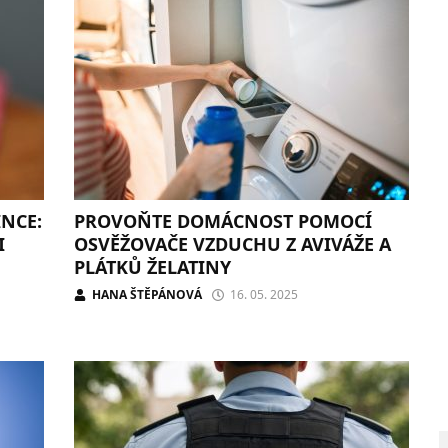
INCE:
PROVOŇTE DOMÁCNOST POMOCÍ
I
OSVĚŽOVAČE VZDUCHU Z AVIVÁŽE A
PLÁTKŮ ŽELATINY
HANA ŠTĚPÁNOVÁ
16. 05. 2025