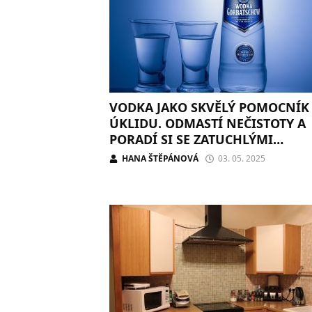
VODKA JAKO SKVĚLÝ POMOCNÍK 
ÚKLIDU. ODMASTÍ NEČISTOTY A
PORADÍ SI SE ZATUCHLÝMI
TEXTILIEMI
HANA ŠTĚPÁNOVÁ
03. 05. 2025