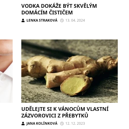
VODKA DOKÁŽE BÝT SKVĚLÝM
DOMÁCÍM ČISTIČEM
LENKA STRAKOVÁ
13. 04. 2024
UDĚLEJTE SI K VÁNOCŮM VLASTNÍ
ZÁZVOROVICI Z PŘEBYTKŮ
JANA KOLÍNKOVÁ
12. 12. 2023