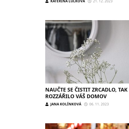
KATEŘINA LULKOVÁ
21. 12. 2023
NAUČTE SE ČISTIT ZRCADLO, TAK
ROZZÁŘILO VÁŠ DOMOV
JANA KOLÍNKOVÁ
06. 11. 2023