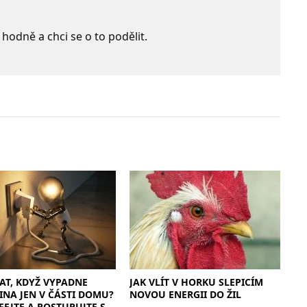
 hodně a chci se o to podělit.
AT, KDYŽ VYPADNE
JAK VLÍT V HORKU SLEPICÍM
INA JEN V ČÁSTI DOMU?
NOVOU ENERGII DO ŽIL
EJTE A POSTUPUJTE S