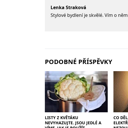
Lenka Straková
Stylové bydlení je skvělé. Vím o něm
PODOBNÉ PŘÍSPĚVKY
LISTY Z KVĚTÁKU
CO DĚL
NEVYHAZUJTE. JSOU JEDLÉ A
ELEKTŘ
VÍME, JAK JE POUŽÍT
NEZOUF