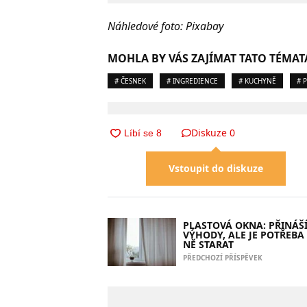
Náhledové foto: Pixabay
MOHLA BY VÁS ZAJÍMAT TATO TÉMAT
# ČESNEK
# INGREDIENCE
# KUCHYNĚ
# 
Diskuze
0
Vstoupit do diskuze
PLASTOVÁ OKNA: PŘINÁŠ
VÝHODY, ALE JE POTŘEBA 
NĚ STARAT
PŘEDCHOZÍ PŘÍSPĚVEK