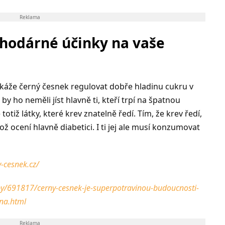
Reklama
hodárné účinky na vaše
áže černý česnek regulovat dobře hladinu cukru v
y ho neměli jíst hlavně ti, kteří trpí na špatnou
otiž látky, které krev znatelně ředí. Tím, že krev ředí,
ož ocení hlavně diabetici. I ti jej ale musí konzumovat
-cesnek.cz/
by/691817/cerny-cesnek-je-superpotravinou-budoucnosti-
tna.html
Reklama