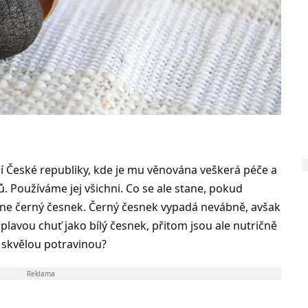
í České republiky, kde je mu věnována veškerá péče a
. Používáme jej všichni. Co se ale stane, pokud
kne černý česnek. Černý česnek vypadá nevábně, avšak
iplavou chuť jako bílý česnek, přitom jsou ale nutričně
k skvělou potravinou?
Reklama