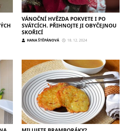
VÁNOČNÍ HVĚZDA POKVETE I PO
NÝCH
SVÁTCÍCH. PŘIHNOJTE JI OBYČEJNOU
SKOŘICÍ
HANA ŠTĚPÁNOVÁ
18. 12. 2024
 NA
MILUJETE BRAMBORÁKY?