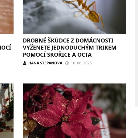
DROBNÉ ŠKŮDCE Z DOMÁCNOSTI
MOCÍ
VYŽENETE JEDNODUCHÝM TRIKEM
POMOCÍ SKOŘICE A OCTA
HANA ŠTĚPÁNOVÁ
16. 06. 2025