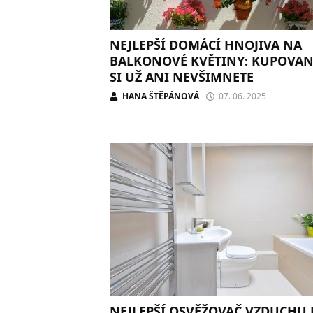
NEJLEPŠÍ DOMÁCÍ HNOJIVA NA
BALKONOVÉ KVĚTINY: KUPOVA
SI UŽ ANI NEVŠIMNETE
HANA ŠTĚPÁNOVÁ
07. 06. 2025
NEJLEPŠÍ OSVĚŽOVAČ VZDUCHU