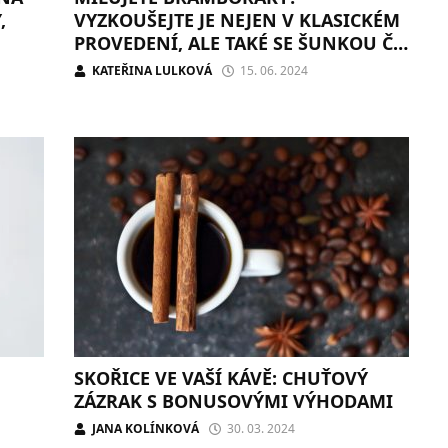
,
VYZKOUŠEJTE JE NEJEN V KLASICKÉM
PROVEDENÍ, ALE TAKÉ SE ŠUNKOU ČI
MEDEM
KATEŘINA LULKOVÁ
15. 06. 2024
SKOŘICE VE VAŠÍ KÁVĚ: CHUŤOVÝ
ZÁZRAK S BONUSOVÝMI VÝHODAMI
JANA KOLÍNKOVÁ
30. 03. 2024