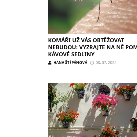
KOMÁŘI UŽ VÁS OBTĚŽOVAT
NEBUDOU: VYZRAJTE NA NĚ PO
KÁVOVÉ SEDLINY
HANA ŠTĚPÁNOVÁ
08. 07. 2025