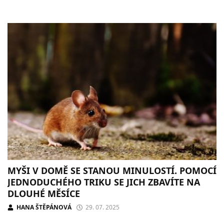
MYŠI V DOMĚ SE STANOU MINULOSTÍ. POMOCÍ
JEDNODUCHÉHO TRIKU SE JICH ZBAVÍTE NA
DLOUHÉ MĚSÍCE
HANA ŠTĚPÁNOVÁ
29. 07. 2025