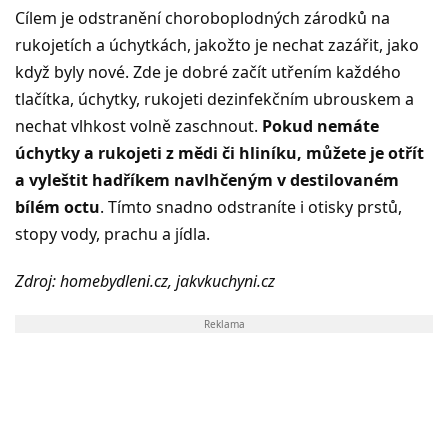
Cílem je odstranění choroboplodných zárodků na
rukojetích a úchytkách, jakožto je nechat zazářit, jako
když byly nové. Zde je dobré začít utřením každého
tlačítka, úchytky, rukojeti dezinfekčním ubrouskem a
nechat vlhkost volně zaschnout.
Pokud nemáte
úchytky a rukojeti z mědi či hliníku, můžete je otřít
a vyleštit hadříkem navlhčeným v destilovaném
bílém octu
. Tímto snadno odstraníte i otisky prstů,
stopy vody, prachu a jídla.
Zdroj: homebydleni.cz, jakvkuchyni.cz
Reklama