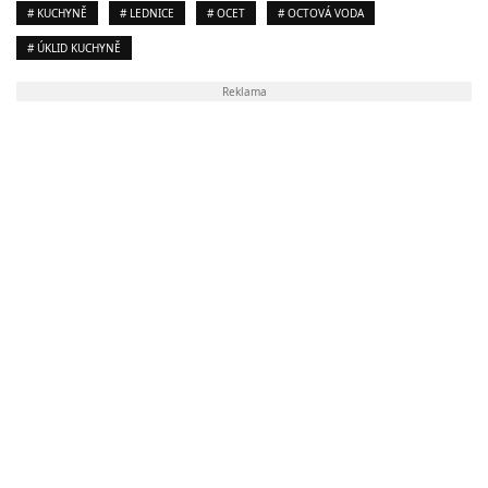
# KUCHYNĚ
# LEDNICE
# OCET
# OCTOVÁ VODA
# ÚKLID KUCHYNĚ
Reklama