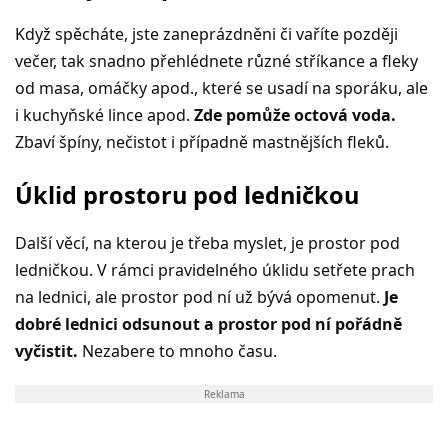
Když spěcháte, jste zaneprázdněni či vaříte později
večer, tak snadno přehlédnete různé stříkance a fleky
od masa, omáčky apod., které se usadí na sporáku, ale
i kuchyňské lince apod.
Zde pomůže octová voda.
Zbaví špíny, nečistot i případně mastnějších fleků.
Úklid prostoru pod ledničkou
Další věcí, na kterou je třeba myslet, je prostor pod
ledničkou. V rámci pravidelného úklidu setřete prach
na lednici, ale prostor pod ní už bývá opomenut.
Je
dobré lednici odsunout a prostor pod ní pořádně
vyčistit.
Nezabere to mnoho času.
Reklama