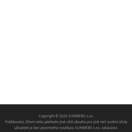
Copyright © 2026 SUNWEBS s.r.o.
Publikování, šíření nebo jakékoliv jiné užití obsahu pro jiné než osobní účely
uživatele je bez písemného souhlasu SUNWEBS s.r.o. zakázáno.