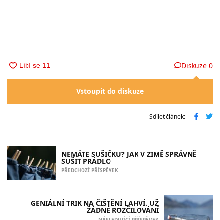
Diskuze
0
Vstoupit do diskuze
Sdílet článek:
NEMÁTE SUŠIČKU? JAK V ZIMĚ SPRÁVNĚ
SUŠIT PRÁDLO
PŘEDCHOZÍ PŘÍSPĚVEK
GENIÁLNÍ TRIK NA ČIŠTĚNÍ LAHVÍ. UŽ
ŽÁDNÉ ROZČILOVÁNÍ
NÁSLEDUJÍCÍ PŘÍSPĚVEK