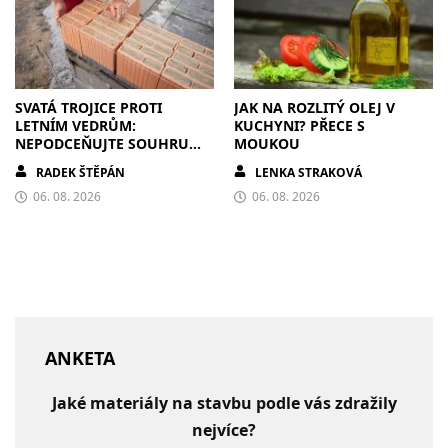
SVATÁ TROJICE PROTI
JAK NA ROZLITÝ OLEJ V
LETNÍM VEDRŮM:
KUCHYNI? PŘECE S
NEPODCEŇUJTE SOUHRU
MOUKOU
ZDIVA A STÍNĚNÍ
RADEK ŠTĚPÁN
LENKA STRAKOVÁ
06. 08. 2026
06. 08. 2026
ANKETA
Jaké materiály na stavbu podle vás zdražily
nejvíce?