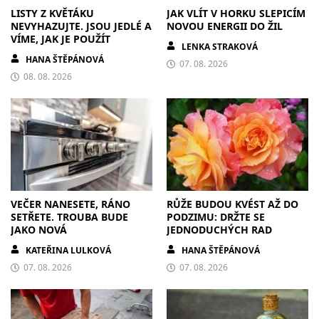
LISTY Z KVĚTÁKU
JAK VLÍT V HORKU SLEPICÍM
NEVYHAZUJTE. JSOU JEDLÉ A
NOVOU ENERGII DO ŽIL
VÍME, JAK JE POUŽÍT
LENKA STRAKOVÁ
HANA ŠTĚPÁNOVÁ
07. 08. 2026
08. 08. 2026
VEČER NANESETE, RÁNO
RŮŽE BUDOU KVÉST AŽ DO
SETŘETE. TROUBA BUDE
PODZIMU: DRŽTE SE
JAKO NOVÁ
JEDNODUCHÝCH RAD
KATEŘINA LULKOVÁ
HANA ŠTĚPÁNOVÁ
07. 08. 2026
07. 08. 2026