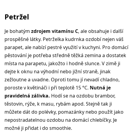
Petržel
Je bohatým
zdrojem vitamínu C
, ale obsahuje i další
prospěšné látky. Petrželka kudrnka ozdobí nejen váš
parapet, ale nabízí pestré využití v kuchyni. Pro domácí
pěstování je potřeba středně těžká zemina a dostatek
místa na parapetu, jakožto i hodně slunce. V zimě ji
dejte k oknu na výhodní nebo jižní straně, jinak
zežloutne a uvadne. Oproti tomu jí nevadí chladno,
poroste v květináči i při teplotě 15 °C.
Nutná je
pravidelná zálivka.
Hodí se na ozdobu brambor,
těstovin, rýže, k masu, rybám apod. Stejně tak ji
můžete dát do polévky, pomazánky nebo použít jako
nepostradatelnou ozdobu na domácí chlebíčky. Je
možné ji přidat i do smoothie.