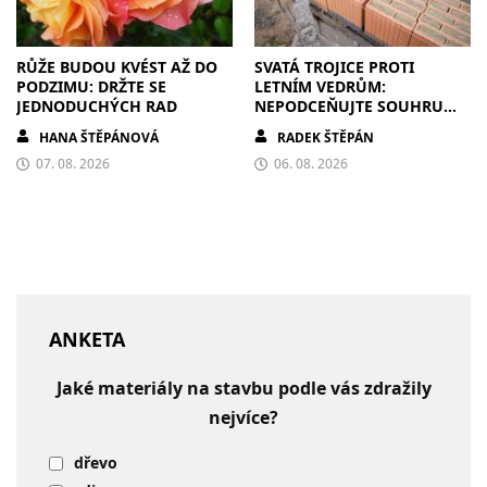
RŮŽE BUDOU KVÉST AŽ DO
SVATÁ TROJICE PROTI
PODZIMU: DRŽTE SE
LETNÍM VEDRŮM:
JEDNODUCHÝCH RAD
NEPODCEŇUJTE SOUHRU
ZDIVA A STÍNĚNÍ
HANA ŠTĚPÁNOVÁ
RADEK ŠTĚPÁN
07. 08. 2026
06. 08. 2026
ANKETA
Jaké materiály na stavbu podle vás zdražily
nejvíce?
dřevo