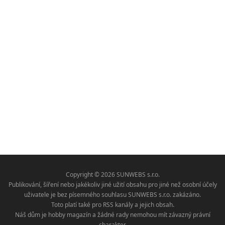
Copyright © 2026 SUNWEBS s.r.o.
Publikování, šíření nebo jakékoliv jiné užití obsahu pro jiné než osobní účely
uživatele je bez písemného souhlasu SUNWEBS s.r.o. zakázáno.
Toto platí také pro RSS kanály a jejich obsah.
Náš dům je hobby magazín a žádné rady nemohou mít závazný právní
charakter.