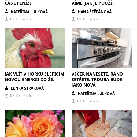
ČAS I PENÍZE
VÍME, JAK JE POUŽÍT
KATEŘINA LULKOVÁ
HANA ŠTĚPÁNOVÁ
08. 08. 2026
08. 08. 2026
JAK VLÍT V HORKU SLEPICÍM
VEČER NANESETE, RÁNO
NOVOU ENERGII DO ŽIL
SETŘETE. TROUBA BUDE
JAKO NOVÁ
LENKA STRAKOVÁ
KATEŘINA LULKOVÁ
07. 08. 2026
07. 08. 2026