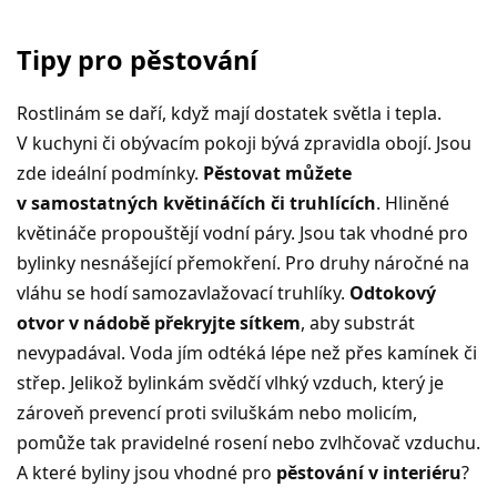
Tipy pro pěstování
Rostlinám se daří, když mají dostatek světla i tepla.
V kuchyni či obývacím pokoji bývá zpravidla obojí. Jsou
zde ideální podmínky.
Pěstovat můžete
v samostatných květináčích či truhlících
. Hliněné
květináče propouštějí vodní páry. Jsou tak vhodné pro
bylinky nesnášející přemokření. Pro druhy náročné na
vláhu se hodí samozavlažovací truhlíky.
Odtokový
otvor v nádobě překryjte sítkem
, aby substrát
nevypadával. Voda jím odtéká lépe než přes kamínek či
střep. Jelikož bylinkám svědčí vlhký vzduch, který je
zároveň prevencí proti sviluškám nebo molicím,
pomůže tak pravidelné rosení nebo zvlhčovač vzduchu.
A které byliny jsou vhodné pro
pěstování v interiéru
?