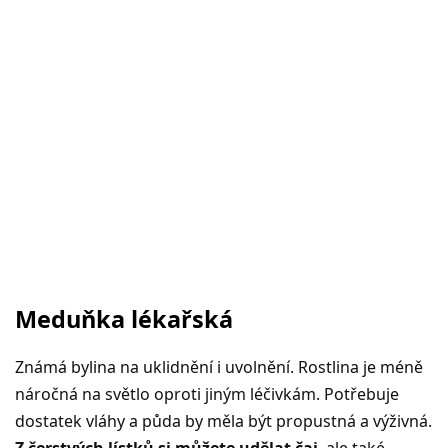
Meduňka lékařská
Známá bylina na uklidnění i uvolnění. Rostlina je méně
náročná na světlo oproti jiným léčivkám. Potřebuje
dostatek vláhy a půda by měla být propustná a výživná.
Z čerstvých lístků si můžete udělat čaj
, ale také