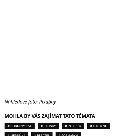
Náhledové foto: Pixabay
MOHLA BY VÁS ZAJÍMAT TATO TÉMATA
# BOBKOVÝ LIST
# BYLINKY
# INTERIÉR
# KUCHYNĚ
# MEDUŇKA
# PETRŽEL
# ROZMARÝN