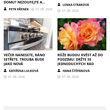
DOMU? NEZOUFEJTE A
LENKA STRAKOVÁ
POSTUPUJTE S CHLADNOU
PETR KŘENEK
07. 08. 2026
HLAVOU
07. 08. 2026
VEČER NANESETE, RÁNO
RŮŽE BUDOU KVÉST AŽ DO
SETŘETE. TROUBA BUDE
PODZIMU: DRŽTE SE
JAKO NOVÁ
JEDNODUCHÝCH RAD
KATEŘINA LULKOVÁ
HANA ŠTĚPÁNOVÁ
07. 08. 2026
07. 08. 2026