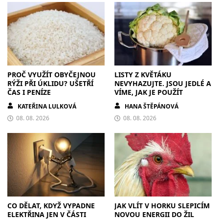
PROČ VYUŽÍT OBYČEJNOU
LISTY Z KVĚTÁKU
RÝŽI PŘI ÚKLIDU? UŠETŘÍ
NEVYHAZUJTE. JSOU JEDLÉ A
ČAS I PENÍZE
VÍME, JAK JE POUŽÍT
KATEŘINA LULKOVÁ
HANA ŠTĚPÁNOVÁ
08. 08. 2026
08. 08. 2026
CO DĚLAT, KDYŽ VYPADNE
JAK VLÍT V HORKU SLEPICÍM
ELEKTŘINA JEN V ČÁSTI
NOVOU ENERGII DO ŽIL