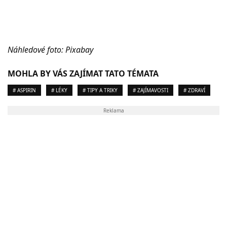
Náhledové foto: Pixabay
MOHLA BY VÁS ZAJÍMAT TATO TÉMATA
# ASPIRIN
# LÉKY
# TIPY A TRIKY
# ZAJÍMAVOSTI
# ZDRAVÍ
Reklama