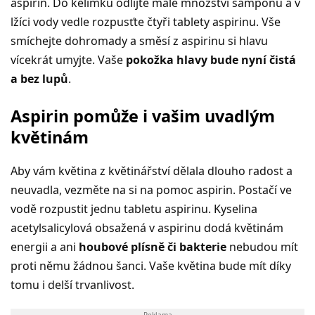
aspirin. Do kelímku odlijte malé množství šamponu a v
lžíci vody vedle rozpusťte čtyři tablety aspirinu. Vše
smíchejte dohromady a směsí z aspirinu si hlavu
vícekrát umyjte. Vaše
pokožka hlavy bude nyní čistá
a bez lupů
.
Aspirin pomůže i vašim uvadlým
květinám
Aby vám květina z květinářství dělala dlouho radost a
neuvadla, vezměte na si na pomoc aspirin. Postačí ve
vodě rozpustit jednu tabletu aspirinu. Kyselina
acetylsalicylová obsažená v aspirinu dodá květinám
energii a ani
houbové plísně či bakterie
nebudou mít
proti němu žádnou šanci. Vaše květina bude mít díky
tomu i delší trvanlivost.
Reklama