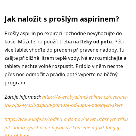
Jak naložit s prošlým aspirinem?
Prošlý aspirin po expiraci rozhodně nevyhazujte do
koše. Můžete ho použít třeba na
fleky od potu
. Pět i
více tablet vhoďte do předem připravené nádoby. Tu
zalijte přibližně litrem teplé vody. Nálev rozmíchejte a
tablety nechte volně rozpustit. Prádlo v něm nechte
přes noc odmočit a prádlo poté vyperte na běžný
program.
Zdroje informací:
https://www.bydlimekvalitne.cz/overene-
triky-jak-vyuzit-aspirin-pomuze-od-lupu-i-odolnych-skvrn
https://www.kafe.cz/rodina-a-domov/devet-uzasnych-triku-
jak-doma-vyuzit-aspirin-jsou-vyzkousene-a-fakt-funguji-
35574.html