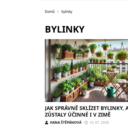
Domů
bylinky
BYLINKY
JAK SPRÁVNĚ SKLÍZET BYLINKY, 
ZŮSTALY ÚČINNÉ I V ZIMĚ
HANA ŠTĚPÁNOVÁ
19. 07. 2026