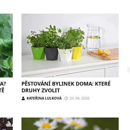
TA?
PĚSTOVÁNÍ BYLINEK DOMA: KTERÉ
TĚ
DRUHY ZVOLIT
KATEŘINA LULKOVÁ
20. 04. 2026