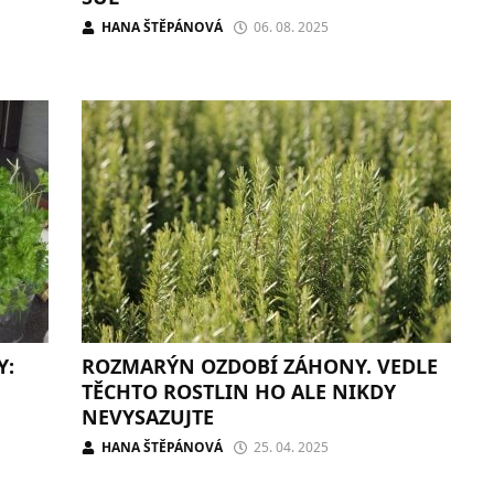
HANA ŠTĚPÁNOVÁ
06. 08. 2025
Y:
ROZMARÝN OZDOBÍ ZÁHONY. VEDLE
TĚCHTO ROSTLIN HO ALE NIKDY
NEVYSAZUJTE
HANA ŠTĚPÁNOVÁ
25. 04. 2025