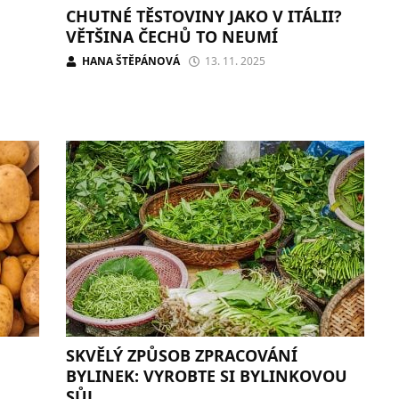
CHUTNÉ TĚSTOVINY JAKO V ITÁLII?
VĚTŠINA ČECHŮ TO NEUMÍ
HANA ŠTĚPÁNOVÁ
13. 11. 2025
SKVĚLÝ ZPŮSOB ZPRACOVÁNÍ
BYLINEK: VYROBTE SI BYLINKOVOU
SŮL