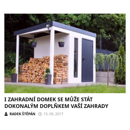
I ZAHRADNÍ DOMEK SE MŮŽE STÁT
DOKONALÝM DOPLŇKEM VAŠÍ ZAHRADY
RADEK ŠTĚPÁN
15. 09. 2017