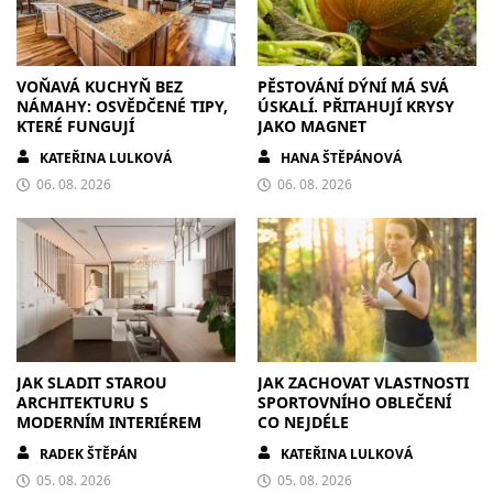
VOŇAVÁ KUCHYŇ BEZ
PĚSTOVÁNÍ DÝNÍ MÁ SVÁ
NÁMAHY: OSVĚDČENÉ TIPY,
ÚSKALÍ. PŘITAHUJÍ KRYSY
KTERÉ FUNGUJÍ
JAKO MAGNET
KATEŘINA LULKOVÁ
HANA ŠTĚPÁNOVÁ
06. 08. 2026
06. 08. 2026
JAK SLADIT STAROU
JAK ZACHOVAT VLASTNOSTI
ARCHITEKTURU S
SPORTOVNÍHO OBLEČENÍ
MODERNÍM INTERIÉREM
CO NEJDÉLE
RADEK ŠTĚPÁN
KATEŘINA LULKOVÁ
05. 08. 2026
05. 08. 2026