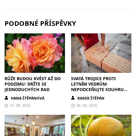
PODOBNÉ PŘÍSPĚVKY
RŮŽE BUDOU KVÉST AŽ DO
SVATÁ TROJICE PROTI
PODZIMU: DRŽTE SE
LETNÍM VEDRŮM:
JEDNODUCHÝCH RAD
NEPODCEŇUJTE SOUHRU
ZDIVA A STÍNĚNÍ
HANA ŠTĚPÁNOVÁ
RADEK ŠTĚPÁN
07. 08. 2026
06. 08. 2026