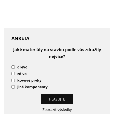
ANKETA
Jaké materiály na stavbu podle vás zdražily
nejvíce?
dřevo
zdivo
kovové prvky
jiné komponenty
Zobrazit výsledky