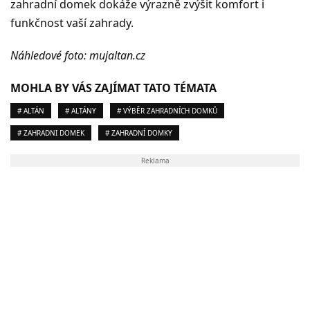
zahradní domek dokáže výrazně zvýšit komfort i
funkčnost vaší zahrady.
Náhledové foto: mujaltan.cz
MOHLA BY VÁS ZAJÍMAT TATO TÉMATA
# ALTÁN
# ALTÁNY
# VÝBĚR ZAHRADNÍCH DOMKŮ
# ZAHRADNI DOMEK
# ZAHRADNÍ DOMKY
Reklama