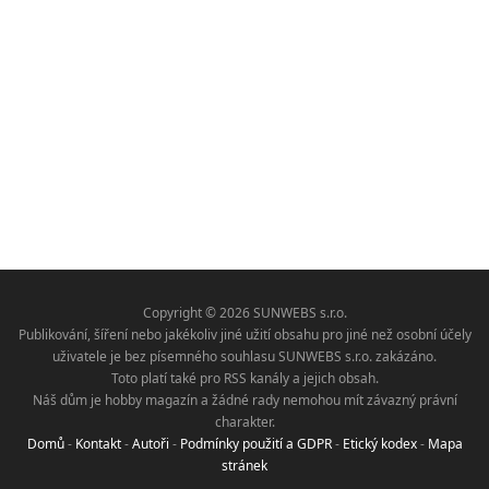
Copyright © 2026 SUNWEBS s.r.o.
Publikování, šíření nebo jakékoliv jiné užití obsahu pro jiné než osobní účely
uživatele je bez písemného souhlasu SUNWEBS s.r.o. zakázáno.
Toto platí také pro RSS kanály a jejich obsah.
Náš dům je hobby magazín a žádné rady nemohou mít závazný právní
charakter.
Domů
-
Kontakt
-
Autoři
-
Podmínky použití a GDPR
-
Etický kodex
-
Mapa
stránek