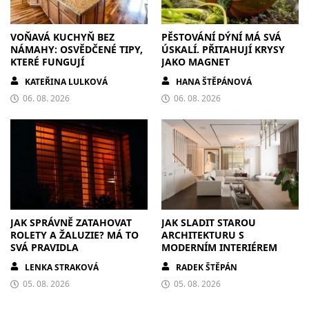
VOŇAVÁ KUCHYŇ BEZ
PĚSTOVÁNÍ DÝNÍ MÁ SVÁ
NÁMAHY: OSVĚDČENÉ TIPY,
ÚSKALÍ. PŘITAHUJÍ KRYSY
KTERÉ FUNGUJÍ
JAKO MAGNET
KATEŘINA LULKOVÁ
HANA ŠTĚPÁNOVÁ
06. 08. 2026
06. 08. 2026
JAK SPRÁVNĚ ZATAHOVAT
JAK SLADIT STAROU
ROLETY A ŽALUZIE? MÁ TO
ARCHITEKTURU S
SVÁ PRAVIDLA
MODERNÍM INTERIÉREM
LENKA STRAKOVÁ
RADEK ŠTĚPÁN
05. 08. 2026
05. 08. 2026