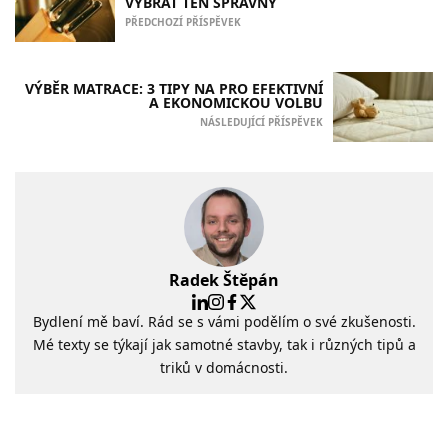
VYBRAT TEN SPRÁVNÝ
PŘEDCHOZÍ PŘÍSPĚVEK
VÝBĚR MATRACE: 3 TIPY NA PRO EFEKTIVNÍ
A EKONOMICKOU VOLBU
NÁSLEDUJÍCÍ PŘÍSPĚVEK
Radek Štěpán
Bydlení mě baví. Rád se s vámi podělím o své zkušenosti.
Mé texty se týkají jak samotné stavby, tak i různých tipů a
triků v domácnosti.