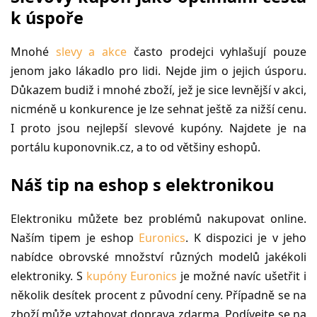
k úspoře
Mnohé
slevy a akce
často prodejci vyhlašují pouze
jenom jako lákadlo pro lidi. Nejde jim o jejich úsporu.
Důkazem budiž i mnohé zboží, jež je sice levnější v akci,
nicméně u konkurence je lze sehnat ještě za nižší cenu.
I proto jsou nejlepší slevové kupóny. Najdete je na
portálu kuponovnik.cz, a to od většiny eshopů.
Náš tip na eshop s elektronikou
Elektroniku můžete bez problémů nakupovat online.
Naším tipem je eshop
Euronics
. K dispozici je v jeho
nabídce obrovské množství různých modelů jakékoli
elektroniky. S
kupóny Euronics
je možné navíc ušetřit i
několik desítek procent z původní ceny. Případně se na
zboží může vztahovat doprava zdarma. Podívejte se na