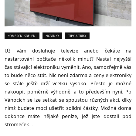
KOMERČNÍ SDĚLENÍ
NOVINKY
TIPY A TRIKY
Už vám dosluhuje televize anebo čekáte na
nastartování počítače několik minut? Nastal nejvyšší
čas stávající elektroniku vyměnit. Ano, samozřejmě vás
to bude něco stát. Nic není zdarma a ceny elektroniky
se stále ještě drží vcelku vysoko. Přesto je možné
nakoupit poměrně výhodně, a to především nyní. Po
Vánocích se lze setkat se spoustou různých akcí, díky
nimž budete moci ušetřit solidní částky. Možná doma
dokonce máte nějaké peníze, jež jste dostali pod
stromeček…