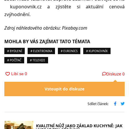
kuponovnik.cz a zjistěte si aktuální cenová
zvýhodnění.
Zdroj náhledového obrázku: Pixabay.com
MOHLA BY VÁS ZAJÍMAT TATO TÉMATA
# BYDLENÍ
# ELEKTRONIKA
# EURONICS
# KUPONOVNÍK
# POČÍTAČ
# TELEVIZE
Diskuze
0
Vstoupit do diskuze
Sdílet článek:
KVALITNÍ NŮŽ JAKO ZÁKLAD KUCHYNĚ: JAK