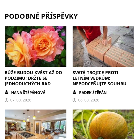
PODOBNÉ PŘÍSPĚVKY
RŮŽE BUDOU KVÉST AŽ DO
SVATÁ TROJICE PROTI
PODZIMU: DRŽTE SE
LETNÍM VEDRŮM:
JEDNODUCHÝCH RAD
NEPODCEŇUJTE SOUHRU
ZDIVA A STÍNĚNÍ
HANA ŠTĚPÁNOVÁ
RADEK ŠTĚPÁN
07. 08. 2026
06. 08. 2026