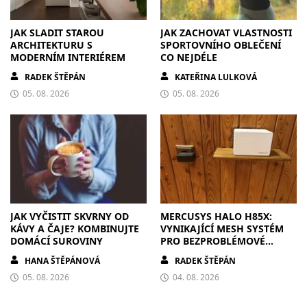
JAK SLADIT STAROU
JAK ZACHOVAT VLASTNOSTI
ARCHITEKTURU S
SPORTOVNÍHO OBLEČENÍ
MODERNÍM INTERIÉREM
CO NEJDÉLE
RADEK ŠTĚPÁN
KATEŘINA LULKOVÁ
05. 08. 2026
05. 08. 2026
JAK VYČISTIT SKVRNY OD
MERCUSYS HALO H85X:
KÁVY A ČAJE? KOMBINUJTE
VYNIKAJÍCÍ MESH SYSTÉM
DOMÁCÍ SUROVINY
PRO BEZPROBLÉMOVÉ
PŘIPOJENÍ V KAŽDÉ
HANA ŠTĚPÁNOVÁ
RADEK ŠTĚPÁN
DOMÁCNOSTI
05. 08. 2026
04. 08. 2026