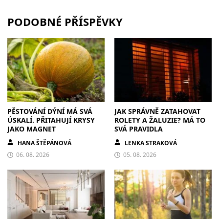
PODOBNÉ PŘÍSPĚVKY
PĚSTOVÁNÍ DÝNÍ MÁ SVÁ
JAK SPRÁVNĚ ZATAHOVAT
ÚSKALÍ. PŘITAHUJÍ KRYSY
ROLETY A ŽALUZIE? MÁ TO
JAKO MAGNET
SVÁ PRAVIDLA
HANA ŠTĚPÁNOVÁ
LENKA STRAKOVÁ
06. 08. 2026
05. 08. 2026