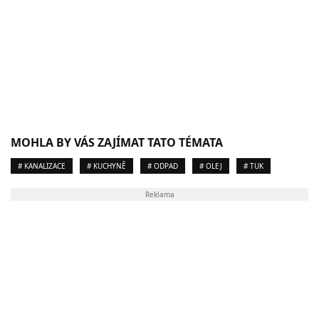
MOHLA BY VÁS ZAJÍMAT TATO TÉMATA
# KANALIZACE
# KUCHYNĚ
# ODPAD
# OLEJ
# TUK
Reklama