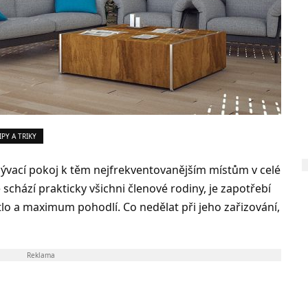
IPY A TRIKY
bývací pokoj k těm nejfrekventovanějším místům v celé
schází prakticky všichni členové rodiny, je zapotřebí
ětlo a maximum pohodlí. Co nedělat při jeho zařizování,
Reklama