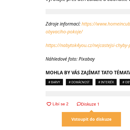
Zdroje informací:
https://www.homeincube
obyvaciho-pokoje/
https://nabytok4you.cz/nejcastejsi-chyby-
Náhledové foto: Pixabay
MOHLA BY VÁS ZAJÍMAT TATO TÉMAT
# BARVY
# DOMÁCNOST
# INTERIÉR
# OB
Diskuze
1
Vstoupit do diskuze