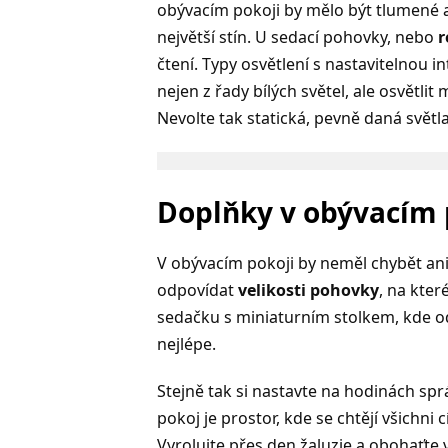
obývacím pokoji by mělo být tlumené a
největší stín. U sedací pohovky, nebo
r
čtení. Typy osvětlení s nastavitelnou i
nejen z řady bílých světel, ale osvětli
Nevolte tak statická, pevně daná světl
Doplňky v obývacím 
V obývacím pokoji by neměl chybět ani
odpovídat
velikosti pohovky
, na kter
sedačku s miniaturním stolkem, kde od
nejlépe.
Stejně tak si nastavte na hodinách spr
pokoj je prostor, kde se chtějí všichni 
Vyrolujte přes den žaluzie a obohaťte