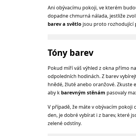
Ani obývacímu pokoji, ve kterém budou
dopadne chmurná nálada, jestliže zvol
barev a světlo
jsou proto rozhodující p
Tóny barev
Pokud míří váš výhled z okna přímo na 
odpoledních hodinách. Z barev vybírejt
hnědé, žluté anebo oranžové. Zkuste e
aby k
barevným stěnám
pasovaly max
V případě, že máte v obývacím pokoji o
den, je dobré vybírat i z barev, které 
zelené odstíny.