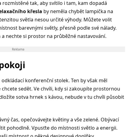
 rozmístěné tak, aby svítilo i tam, kam dopadá
elaxačního křesla
by neměla chybět lampička na
ntenzitou světla nesou určité výhody. Můžete volit
t místnost barevnými světly, přesně podle své nálady.
a a nechte si prostor na průběžné nastavování.
Reklama
pokoji
 odkládací konferenční stolek. Ten by však měl
é chcete sedět. Ve chvíli, kdy si zakoupíte prostornou
ložíte sotva hrnek s kávou, nebude v tu chvíli působit
ávný čas, opečovávejte květiny a vše zelené. Obývací
cítit pohodlně. Vpusťte do místnosti světlo a energii.
 vaši místnost o pěkné designové doplňky.