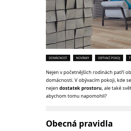
DOMÁCNOST
NOVINKY
OBÝVACÍ POKOJ
T
Nejen v početnějších rodinách patří o
domácnosti. V obývacím pokoji, kde se 
nejen
dostatek prostoru
, ale také sv
abychom tomu napomohli?
Obecná pravidla