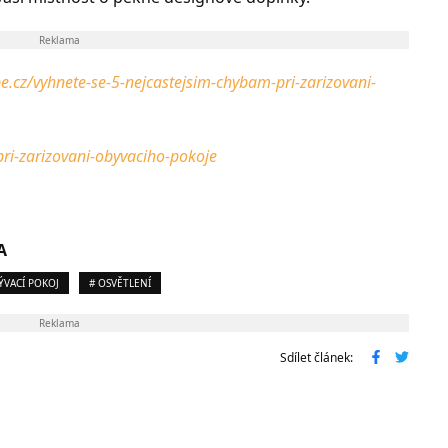
Reklama
.cz/vyhnete-se-5-nejcastejsim-chybam-pri-zarizovani-
pri-zarizovani-obyvaciho-pokoje
A
ÝVACÍ POKOJ
# OSVĚTLENÍ
Reklama
Sdílet článek: