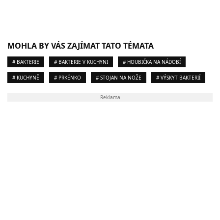
MOHLA BY VÁS ZAJÍMAT TATO TÉMATA
# BAKTERIE
# BAKTERIE V KUCHYNI
# HOUBIČKA NA NÁDOBÍ
# KUCHYNĚ
# PRKÉNKO
# STOJAN NA NOŽE
# VÝSKYT BAKTERIÍ
Reklama