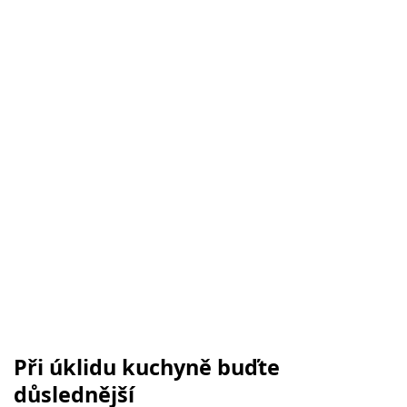
Při úklidu kuchyně buďte
důslednější