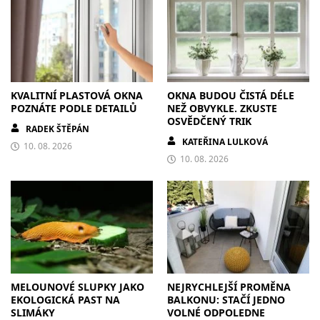
KVALITNÍ PLASTOVÁ OKNA
OKNA BUDOU ČISTÁ DÉLE
POZNÁTE PODLE DETAILŮ
NEŽ OBVYKLE. ZKUSTE
OSVĚDČENÝ TRIK
RADEK ŠTĚPÁN
KATEŘINA LULKOVÁ
10. 08. 2026
10. 08. 2026
MELOUNOVÉ SLUPKY JAKO
NEJRYCHLEJŠÍ PROMĚNA
EKOLOGICKÁ PAST NA
BALKONU: STAČÍ JEDNO
SLIMÁKY
VOLNÉ ODPOLEDNE