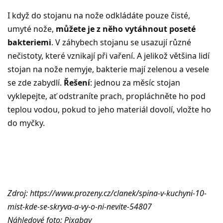
I když do stojanu na nože odkládáte pouze čisté,
umyté nože,
můžete je z něho vytáhnout poseté
bakteriemi
. V záhybech stojanu se usazují různé
nečistoty, které vznikají při vaření. A jelikož většina lidí
stojan na nože nemyje, bakterie mají zelenou a vesele
se zde zabydlí.
Řešení
: jednou za měsíc stojan
vyklepejte, ať odstraníte prach, propláchněte ho pod
teplou vodou, pokud to jeho materiál dovolí, vložte ho
do myčky.
Zdroj: https://www.prozeny.cz/clanek/spina-v-kuchyni-10-
mist-kde-se-skryva-a-vy-o-ni-nevite-54807
Náhledové foto: Pixabay