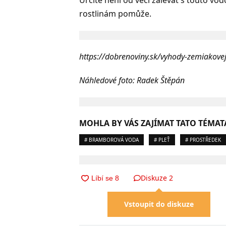
Určitě není od věci zalévat s touto vod
rostlinám pomůže.
https://dobrenoviny.sk/vyhody-zemiakovej
Náhledové foto: Radek Štěpán
MOHLA BY VÁS ZAJÍMAT TATO TÉMAT
# BRAMBOROVÁ VODA
# PLEŤ
# PROSTŘEDEK
Diskuze
2
Vstoupit do diskuze