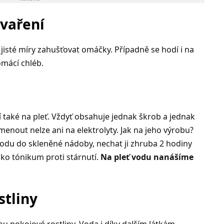
 vaření
 jisté míry zahušťovat omáčky. Případně se hodí i na
omácí chléb.
 také na pleť. Vždyť obsahuje jednak škrob a jednak
menout nelze ani na elektrolyty. Jak na jeho výrobu?
 vodu do skleněné nádoby, nechat ji zhruba 2 hodiny
ako tónikum proti stárnutí.
Na pleť vodu nanášíme
stliny