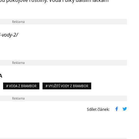
ou pokojové rostliny. Voda i díky dalším látkám
Reklama
-vody-2/
Reklama
A
# VODA Z BRAMBOR
# VYUŽITÍ VODY Z BRAMBOR
Reklama
Sdílet článek: