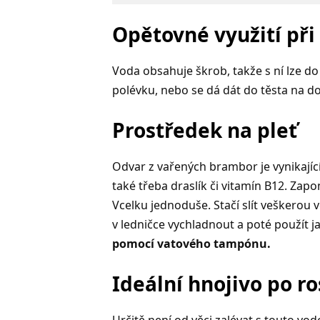
Opětovné využití při
Voda obsahuje škrob, takže s ní lze do
polévku, nebo se dá dát do těsta na d
Prostředek na pleť
Odvar z vařených brambor je vynikající
také třeba draslík či vitamín B12. Zapo
Vcelku jednoduše. Stačí slít veškerou
v ledničce vychladnout a poté použít j
pomocí vatového tampónu.
Ideální hnojivo po ro