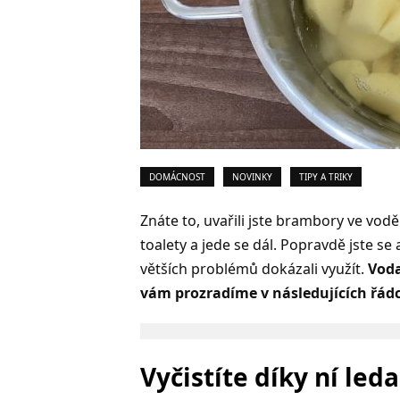
DOMÁCNOST
NOVINKY
TIPY A TRIKY
Znáte to, uvařili jste brambory ve vodě 
toalety a jede se dál. Popravdě jste se
větších problémů dokázali využít.
Voda
vám prozradíme v následujících řádc
Vyčistíte díky ní led