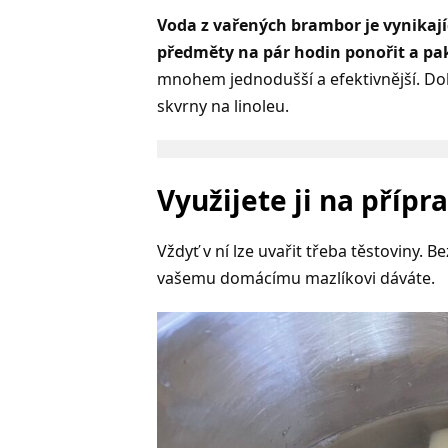
Voda z vařených brambor je vynikající
předměty na pár hodin ponořit a pak
mnohem jednodušší a efektivnější. Doko
skvrny na linoleu.
Využijete ji na přípr
Vždyť v ní lze uvařit třeba těstoviny. B
vašemu domácímu mazlíkovi dáváte.