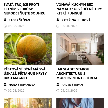
SVATÁ TROJICE PROTI
VOŇAVÁ KUCHYŇ BEZ
LETNÍM VEDRŮM:
NÁMAHY: OSVĚDČENÉ TIPY,
NEPODCEŇUJTE SOUHRU
KTERÉ FUNGUJÍ
ZDIVA A STÍNĚNÍ
RADEK ŠTĚPÁN
KATEŘINA LULKOVÁ
06. 08. 2026
06. 08. 2026
PĚSTOVÁNÍ DÝNÍ MÁ SVÁ
JAK SLADIT STAROU
ÚSKALÍ. PŘITAHUJÍ KRYSY
ARCHITEKTURU S
JAKO MAGNET
MODERNÍM INTERIÉREM
HANA ŠTĚPÁNOVÁ
RADEK ŠTĚPÁN
06. 08. 2026
05. 08. 2026