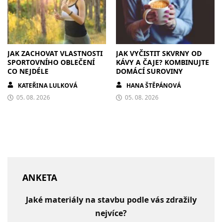
JAK ZACHOVAT VLASTNOSTI
JAK VYČISTIT SKVRNY OD
SPORTOVNÍHO OBLEČENÍ
KÁVY A ČAJE? KOMBINUJTE
CO NEJDÉLE
DOMÁCÍ SUROVINY
KATEŘINA LULKOVÁ
HANA ŠTĚPÁNOVÁ
05. 08. 2026
05. 08. 2026
ANKETA
Jaké materiály na stavbu podle vás zdražily
nejvíce?