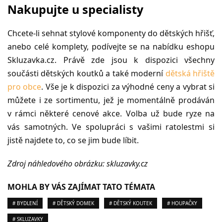
Nakupujte u specialisty
Chcete-li sehnat stylové komponenty do dětských hřišť,
anebo celé komplety, podívejte se na nabídku eshopu
Skluzavka.cz. Právě zde jsou k dispozici všechny
součásti dětských koutků a také moderní
dětská hřiště
pro obce
. Vše je k dispozici za výhodné ceny a vybrat si
můžete i ze sortimentu, jež je momentálně prodáván
v rámci některé cenové akce. Volba už bude ryze na
vás samotných. Ve spolupráci s vašimi ratolestmi si
jistě najdete to, co se jim bude líbit.
Zdroj náhledového obrázku: skluzavky.cz
MOHLA BY VÁS ZAJÍMAT TATO TÉMATA
# BYDLENÍ
# DĚTSKÝ DOMEK
# DĚTSKÝ KOUTEK
# HOUPAČKY
# SKLUZAVKY