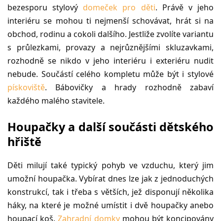
bezesporu stylový
domeček pro děti
. Právě v jeho
interiéru se mohou ti nejmenší schovávat, hrát si na
obchod, rodinu a cokoli dalšího. Jestliže zvolíte variantu
s průlezkami, provazy a nejrůznějšími skluzavkami,
rozhodně se nikdo v jeho interiéru i exteriéru nudit
nebude. Součástí celého kompletu může být i stylové
pískoviště
. Bábovičky a hrady rozhodně zabaví
každého malého stavitele.
Houpačky a další součásti dětského
hřiště
Děti milují také typický pohyb ve vzduchu, který jim
umožní houpačka. Vybírat dnes lze jak z jednoduchých
konstrukcí, tak i třeba s větších, jež disponují několika
háky, na které je možné umístit i dvě houpačky anebo
houpací koš.
Zahradní domky
mohou být koncipovány