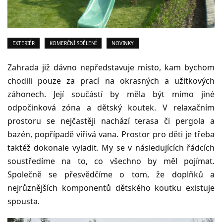
EXTERIÉR
KOMERČNÍ SDĚLENÍ
NOVINKY
Zahrada již dávno nepředstavuje místo, kam bychom
chodili pouze za prací na okrasných a užitkových
záhonech. Její součástí by měla být mimo jiné
odpočinková zóna a dětský koutek. V relaxačním
prostoru se nejčastěji nachází terasa či pergola a
bazén, popřípadě vířivá vana. Prostor pro děti je třeba
taktéž dokonale vyladit. My se v následujících řádcích
soustředíme na to, co všechno by měl pojímat.
Společně se přesvědčíme o tom, že doplňků a
nejrůznějších komponentů dětského koutku existuje
spousta.