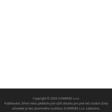
Copyright © 2026 SUNWEBS s.r.o.
Publikování, šíření nebo jakékoliv jiné užití obsahu pro jiné než osobní účely
uživatele je bez písemného souhlasu SUNWEBS s.r.o. zakázáno.