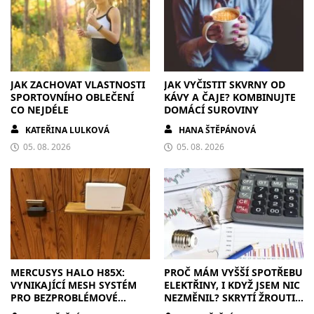
JAK ZACHOVAT VLASTNOSTI
JAK VYČISTIT SKVRNY OD
SPORTOVNÍHO OBLEČENÍ
KÁVY A ČAJE? KOMBINUJTE
CO NEJDÉLE
DOMÁCÍ SUROVINY
KATEŘINA LULKOVÁ
HANA ŠTĚPÁNOVÁ
05. 08. 2026
05. 08. 2026
MERCUSYS HALO H85X:
PROČ MÁM VYŠŠÍ SPOTŘEBU
VYNIKAJÍCÍ MESH SYSTÉM
ELEKTŘINY, I KDYŽ JSEM NIC
PRO BEZPROBLÉMOVÉ
NEZMĚNIL? SKRYTÍ ŽROUTI,
PŘIPOJENÍ V KAŽDÉ
KTEŘÍ ZVYŠUJÍ ÚČTY