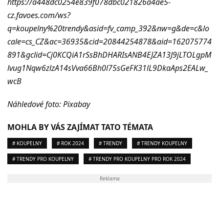
https://a448dc0254e839f078dbc021826a4ae5-
cz.favoes.com/ws?
q=koupelny%20trendy&asid=fv_camp_392&nw=g&de=c&lo
cale=cs_CZ&ac=36935&cid=20844254878&aid=162075774
891&gclid=Cj0KCQiA1rSsBhDHARIsANB4EJZA13J9jLTOLgpM
lvug1Nqw6zlzA14sVva66Bh0l75sGeFK31lL9DkaAps2EALw_
wcB
Náhledové foto: Pixabay
MOHLA BY VÁS ZAJÍMAT TATO TÉMATA
# KOUPELNY
# ROK 2024
# TRENDY
# TRENDY KOUPELNY
# TRENDY PRO KOUPELNY
# TRENDY PRO KOUPELNY PRO ROK 2024
Reklama