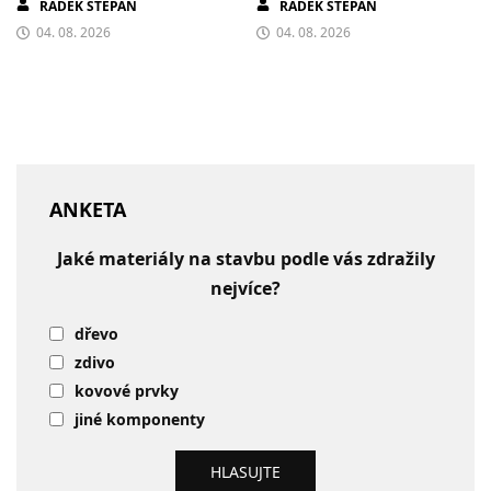
RADEK ŠTĚPÁN
RADEK ŠTĚPÁN
DOMÁCNOSTI
04. 08. 2026
04. 08. 2026
ANKETA
Jaké materiály na stavbu podle vás zdražily
nejvíce?
dřevo
zdivo
kovové prvky
jiné komponenty