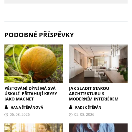
PODOBNÉ PŘÍSPĚVKY
PĚSTOVÁNÍ DÝNÍ MÁ SVÁ
JAK SLADIT STAROU
ÚSKALÍ. PŘITAHUJÍ KRYSY
ARCHITEKTURU S
JAKO MAGNET
MODERNÍM INTERIÉREM
HANA ŠTĚPÁNOVÁ
RADEK ŠTĚPÁN
06. 08. 2026
05. 08. 2026