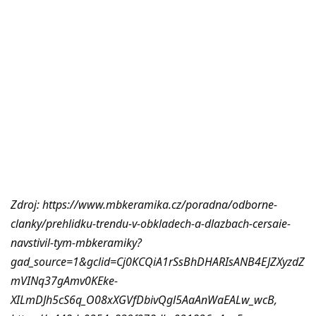
Zdroj: https://www.mbkeramika.cz/poradna/odborne-
clanky/prehlidku-trendu-v-obkladech-a-dlazbach-cersaie-
navstivil-tym-mbkeramiky?
gad_source=1&gclid=Cj0KCQiA1rSsBhDHARIsANB4EJZXyzdZ
mVINq37gAmv0KEke-
XILmDJh5cS6q_O08xXGVfDbivQgl5AaAnWaEALw_wcB,