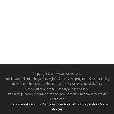
Copyright © 2026 SUNWEBS s.r.o.
Publikování, šíření nebo jakékoliv jiné užití obsahu pro jiné než osobní účely
uživatele je bez písemného souhlasu SUNWEBS s.r.o. zakázáno.
Toto platí také pro RSS kanály a jejich obsah.
Náš dům je hobby magazín a žádné rady nemohou mít závazný právní
charakter.
Domů
-
Kontakt
-
Autoři
-
Podmínky použití a GDPR
-
Etický kodex
-
Mapa
stránek