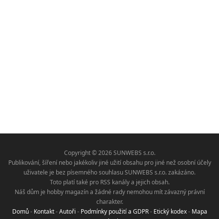
Copyright © 2026 SUNWEBS s.r.o.
Publikování, šíření nebo jakékoliv jiné užití obsahu pro jiné než osobní účely
uživatele je bez písemného souhlasu SUNWEBS s.r.o. zakázáno.
Toto platí také pro RSS kanály a jejich obsah.
Náš dům je hobby magazín a žádné rady nemohou mít závazný právní
charakter.
Domů
-
Kontakt
-
Autoři
-
Podmínky použití a GDPR
-
Etický kodex
-
Mapa