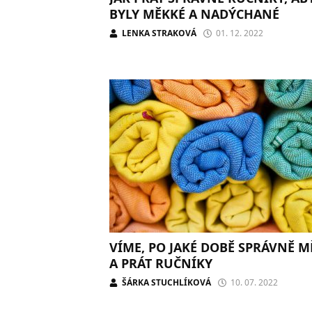
BYLY MĚKKÉ A NADÝCHANÉ
LENKA STRAKOVÁ
01. 12. 2022
VÍME, PO JAKÉ DOBĚ SPRÁVNĚ M
A PRÁT RUČNÍKY
ŠÁRKA STUCHLÍKOVÁ
10. 07. 2022