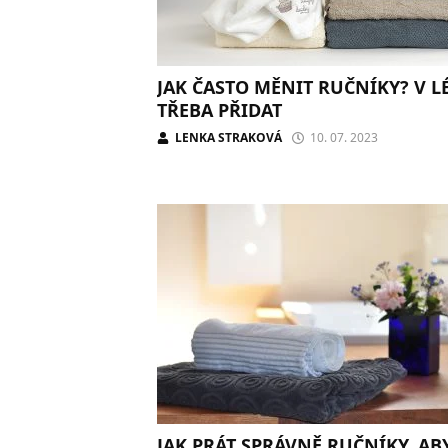
JAK ČASTO MĚNIT RUČNÍKY? V LÉ
TŘEBA PŘIDAT
LENKA STRAKOVÁ
10. 07. 2023
JAK PRÁT SPRÁVNĚ RUČNÍKY, AB