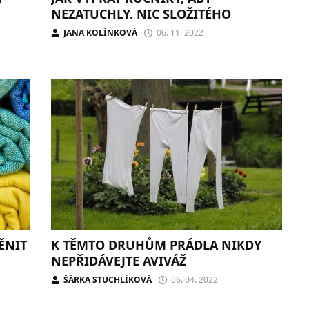
NEZATUCHLY. NIC SLOŽITÉHO
JANA KOLÍNKOVÁ
06. 11. 2022
ĚNIT
K TĚMTO DRUHŮM PRÁDLA NIKDY
NEPŘIDÁVEJTE AVIVÁŽ
ŠÁRKA STUCHLÍKOVÁ
06. 04. 2022