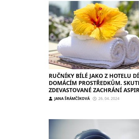
RUČNÍKY BÍLÉ JAKO Z HOTELU D
DOMÁCÍM PROSTŘEDKŮM. SKUT
ZDEVASTOVANÉ ZACHRÁNÍ ASPIR
JINAK STAČÍ JEDLÁ SODA
JANA ŠRÁMČÍKOVÁ
26. 04. 2024