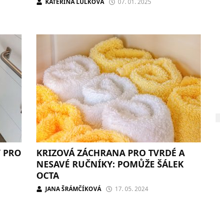
KATEŘINA LULKOVÁ
07. 01. 2025
Y PRO
KRIZOVÁ ZÁCHRANA PRO TVRDÉ A
NESAVÉ RUČNÍKY: POMŮŽE ŠÁLEK
OCTA
JANA ŠRÁMČÍKOVÁ
17. 05. 2024