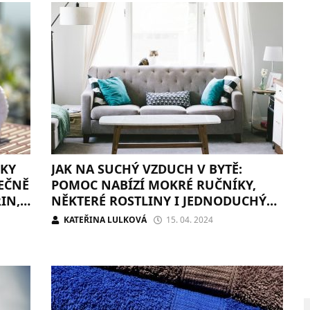
ÍKY
JAK NA SUCHÝ VZDUCH V BYTĚ:
EČNĚ
POMOC NABÍZÍ MOKRÉ RUČNÍKY,
IN,
NĚKTERÉ ROSTLINY I JEDNODUCHÝ
ODPAŘOVAČ
KATEŘINA LULKOVÁ
15. 04. 2024