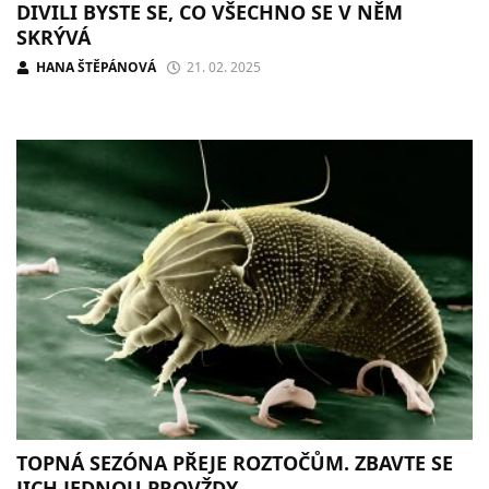
DIVILI BYSTE SE, CO VŠECHNO SE V NĚM
SKRÝVÁ
HANA ŠTĚPÁNOVÁ
21. 02. 2025
TOPNÁ SEZÓNA PŘEJE ROZTOČŮM. ZBAVTE SE
JICH JEDNOU PROVŽDY