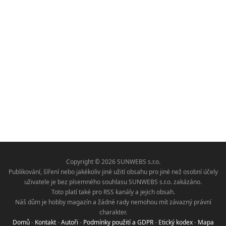
Copyright © 2026 SUNWEBS s.r.o.
Publikování, šíření nebo jakékoliv jiné užití obsahu pro jiné než osobní účely
uživatele je bez písemného souhlasu SUNWEBS s.r.o. zakázáno.
Toto platí také pro RSS kanály a jejich obsah.
Náš dům je hobby magazín a žádné rady nemohou mít závazný právní
charakter.
Domů
-
Kontakt
-
Autoři
-
Podmínky použití a GDPR
-
Etický kodex
-
Mapa