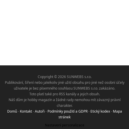
Copyright © 2026 SUNWEBS s.r.o.
Publikování, šíření nebo jakékoliv jiné užití obsahu pro jiné než osobní účely
uživatele je bez písemného souhlasu SUNWEBS s.r.o. zakázáno.
Toto platí také pro RSS kanály a jejich obsah.
Náš dům je hobby magazín a žádné rady nemohou mít závazný právní
charakter.
Domů
-
Kontakt
-
Autoři
-
Podmínky použití a GDPR
-
Etický kodex
-
Mapa
stránek
Nastavení personalizace