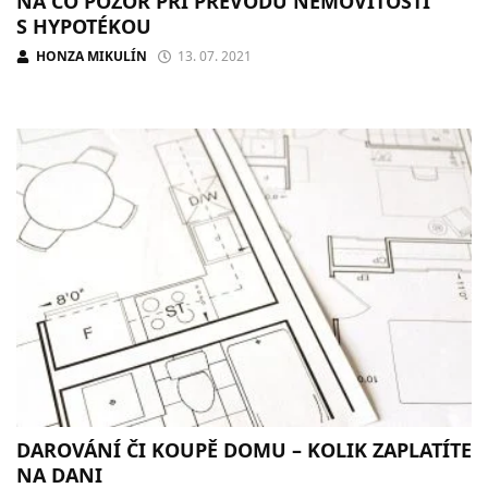
NA CO POZOR PŘI PŘEVODU NEMOVITOSTI
S HYPOTÉKOU
HONZA MIKULÍN
13. 07. 2021
DAROVÁNÍ ČI KOUPĚ DOMU – KOLIK ZAPLATÍTE
NA DANI