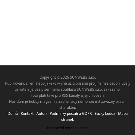
Copyright © 2026 SUNWEBS s.r.o.
Publikování, šíření nebo jakékoliv jiné užití obsahu pro jiné než osobní účely
uživatele je bez písemného souhlasu SUNWEBS s.r.o. zakázáno.
Toto platí také pro RSS kanály a jejich obsah.
Náš dům je hobby magazín a žádné rady nemohou mít závazný právní
charakter.
Domů
-
Kontakt
-
Autoři
-
Podmínky použití a GDPR
-
Etický kodex
-
Mapa
stránek
Nastavení personalizace