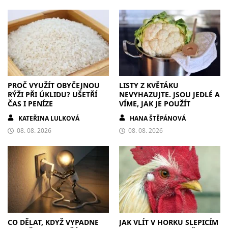
PROČ VYUŽÍT OBYČEJNOU
LISTY Z KVĚTÁKU
RÝŽI PŘI ÚKLIDU? UŠETŘÍ
NEVYHAZUJTE. JSOU JEDLÉ A
ČAS I PENÍZE
VÍME, JAK JE POUŽÍT
KATEŘINA LULKOVÁ
HANA ŠTĚPÁNOVÁ
08. 08. 2026
08. 08. 2026
CO DĚLAT, KDYŽ VYPADNE
JAK VLÍT V HORKU SLEPICÍM