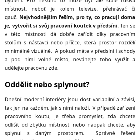
bydlení. Pro někoho to může být ale stále rušivá
místnost, neboť je kolem televize, přehrávač či
gauč.
Nejvhodnějším řeším, pro ty, co pracují doma
je, vytvořit si svůj pracovní koutek v předsíni
. Ten se
v této místnosti dá dobře zařídit díky pracovním
stolům s nástavci nebo příčce, která prostor rozdělí
minimálně vizuálně. A pokud máte v předsíni i schody
a pod nimi volné místo, neváhejte toho využít a
udělejte pracovnu zde.
Oddělit nebo splynout?
Dnešní moderní interiéry jsou dost variabilní a závisí,
tak jen na každém, jak s nimi naloží. V případě zařízení
pracovního koutu, je třeba promyslet, zda chcete
odlišit od zbytku místnosti nebo naopak chcete, aby
splynul s daným prostorem. Správné řešení