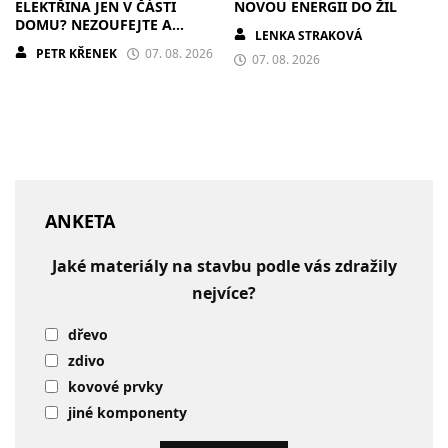
ELEKTŘINA JEN V ČÁSTI
NOVOU ENERGII DO ŽIL
DOMU? NEZOUFEJTE A
LENKA STRAKOVÁ
POSTUPUJTE S CHLADNOU
PETR KŘENEK
07. 08. 2026
HLAVOU
07. 08. 2026
ANKETA
Jaké materiály na stavbu podle vás zdražily
nejvíce?
dřevo
zdivo
kovové prvky
jiné komponenty