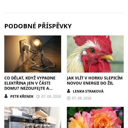
PODOBNÉ PŘÍSPĚVKY
CO DĚLAT, KDYŽ VYPADNE
JAK VLÍT V HORKU SLEPICÍM
ELEKTŘINA JEN V ČÁSTI
NOVOU ENERGII DO ŽIL
DOMU? NEZOUFEJTE A
LENKA STRAKOVÁ
POSTUPUJTE S CHLADNOU
PETR KŘENEK
07. 08. 2026
HLAVOU
07. 08. 2026