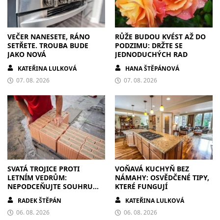
VEČER NANESETE, RÁNO
RŮŽE BUDOU KVÉST AŽ DO
SETŘETE. TROUBA BUDE
PODZIMU: DRŽTE SE
JAKO NOVÁ
JEDNODUCHÝCH RAD
KATEŘINA LULKOVÁ
HANA ŠTĚPÁNOVÁ
07. 08. 2026
07. 08. 2026
SVATÁ TROJICE PROTI
VOŇAVÁ KUCHYŇ BEZ
LETNÍM VEDRŮM:
NÁMAHY: OSVĚDČENÉ TIPY,
NEPODCEŇUJTE SOUHRU
KTERÉ FUNGUJÍ
ZDIVA A STÍNĚNÍ
RADEK ŠTĚPÁN
KATEŘINA LULKOVÁ
06. 08. 2026
06. 08. 2026