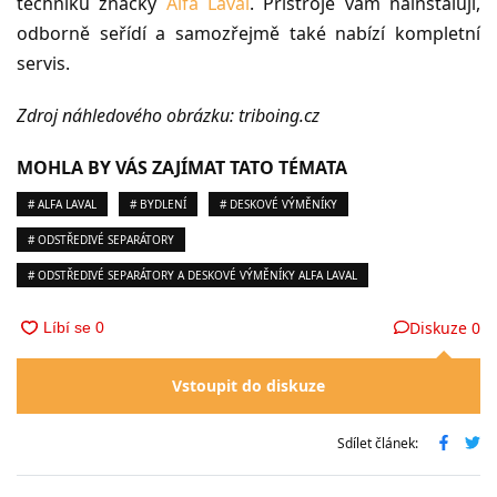
techniku značky
Alfa Laval
. Přístroje vám nainstalují,
odborně seřídí a samozřejmě také nabízí kompletní
servis.
Zdroj náhledového obrázku: triboing.cz
MOHLA BY VÁS ZAJÍMAT TATO TÉMATA
# ALFA LAVAL
# BYDLENÍ
# DESKOVÉ VÝMĚNÍKY
# ODSTŘEDIVÉ SEPARÁTORY
# ODSTŘEDIVÉ SEPARÁTORY A DESKOVÉ VÝMĚNÍKY ALFA LAVAL
Diskuze
0
Vstoupit do diskuze
Sdílet článek: