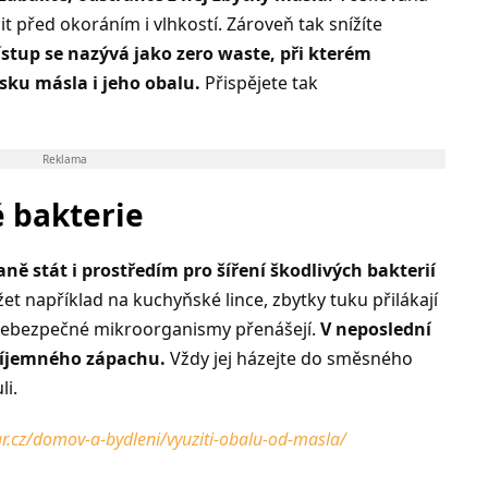
t před okoráním i vlhkostí. Zároveň tak snížíte
ístup se nazývá jako zero waste, při kterém
sku másla i jeho obalu.
Přispějete tak
Reklama
 bakterie
ě stát i prostředím pro šíření škodlivých bakterií
et například na kuchyňské lince, zbytky tuku přilákají
 nebezpečné mikroorganismy přenášejí.
V neposlední
příjemného zápachu.
Vždy jej házejte do směsného
li.
ar.cz/domov-a-bydleni/vyuziti-obalu-od-masla/