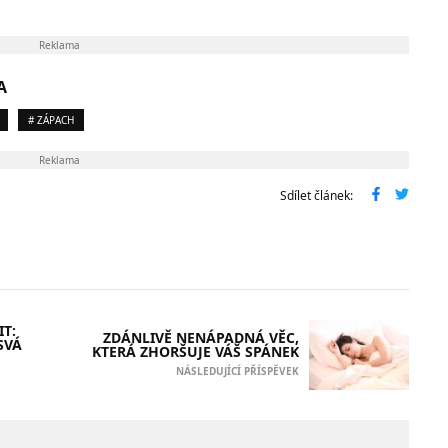
Reklama
A
# ZÁPACH
Reklama
Sdílet článek:
T:
ZDÁNLIVĚ NENÁPADNÁ VĚC,
SVÁ
KTERÁ ZHORŠUJE VÁŠ SPÁNEK
NÁSLEDUJÍCÍ PŘÍSPĚVEK