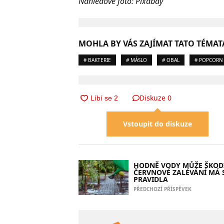
Náhledové foto: Pixabay
MOHLA BY VÁS ZAJÍMAT TATO TÉMAT
# BAKTERIE
# MÁSLO
# OBAL
# POPCORN
Diskuze
0
Vstoupit do diskuze
HODNĚ VODY MŮŽE ŠKODI
ČERVNOVÉ ZALÉVÁNÍ MÁ 
PRAVIDLA
PŘEDCHOZÍ PŘÍSPĚVEK