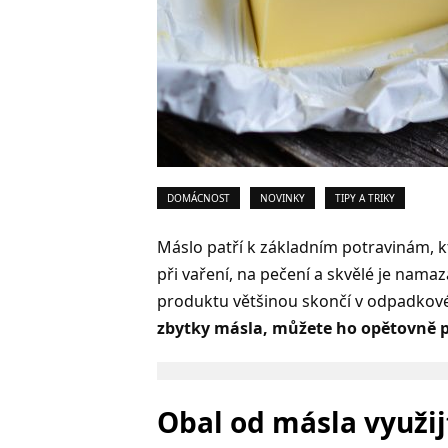
DOMÁCNOST
NOVINKY
TIPY A TRIKY
Máslo patří k základním potravinám, k
při vaření, na pečení a skvělé je nam
produktu většinou skončí v odpadkov
zbytky másla, můžete ho opětovně 
Obal od másla využij