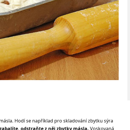
d másla. Hodí se například pro skladování zbytku sýra
zabalíte, odstraňte z něj zbytky másla.
Voskovaná