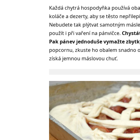
Každá chytrá hospodyňka používá obal
koláče a dezerty, aby se těsto nepřilep
Nebudete tak plýtvat samotným másl
použít i při vaření na pánvičce.
Chystá
Pak pánev jednoduše vymažte zbytk
popcornu, zkuste ho obalem snadno ob
získá jemnou máslovou chuť.