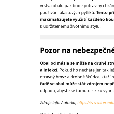
vrstva obalu pak bude potraviny chráni
používání plastových pytlíků.
Tento př
maximalizujete využití každého kou
k udržitelnému životnímu stylu.
Pozor na nebezpečné
Obal od másla se může na druhé stran
a infekcí.
Pokud ho necháte jen tak lež
otravný hmyz a drobné škůdce, kteří
řadě se obal může stát zdrojem ne
odpadu, abyste se tomuto riziku vyhnu
Zdroje info: Autorka,
https://www.irecept