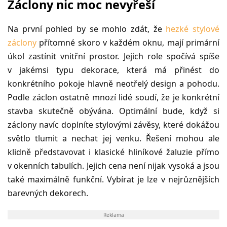
Záclony nic moc nevyřeší
Na první pohled by se mohlo zdát, že
hezké stylové
záclony
přítomné skoro v každém oknu, mají primární
úkol zastínit vnitřní prostor. Jejich role spočívá spíše
v jakémsi typu dekorace, která má přinést do
konkrétního pokoje hlavně neotřelý design a pohodu.
Podle záclon ostatně mnozí lidé soudí, že je konkrétní
stavba skutečně obývána. Optimální bude, když si
záclony navíc doplníte stylovými závěsy, které dokážou
světlo tlumit a nechat jej venku. Řešení mohou ale
klidně představovat i klasické hliníkové žaluzie přímo
v okenních tabulích. Jejich cena není nijak vysoká a jsou
také maximálně funkční. Vybírat je lze v nejrůznějších
barevných dekorech.
Reklama