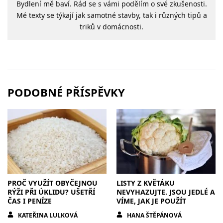
Bydlení mě baví. Rád se s vámi podělím o své zkušenosti.
Mé texty se týkají jak samotné stavby, tak i různých tipů a
triků v domácnosti.
PODOBNÉ PŘÍSPĚVKY
PROČ VYUŽÍT OBYČEJNOU
LISTY Z KVĚTÁKU
RÝŽI PŘI ÚKLIDU? UŠETŘÍ
NEVYHAZUJTE. JSOU JEDLÉ A
ČAS I PENÍZE
VÍME, JAK JE POUŽÍT
KATEŘINA LULKOVÁ
HANA ŠTĚPÁNOVÁ