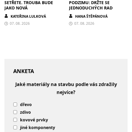
SETŘETE. TROUBA BUDE
PODZIMU: DRŽTE SE
JAKO NOVÁ
JEDNODUCHÝCH RAD
KATEŘINA LULKOVÁ
HANA ŠTĚPÁNOVÁ
07. 08. 2026
07. 08. 2026
ANKETA
Jaké materiály na stavbu podle vás zdražily
nejvíce?
dřevo
zdivo
kovové prvky
jiné komponenty