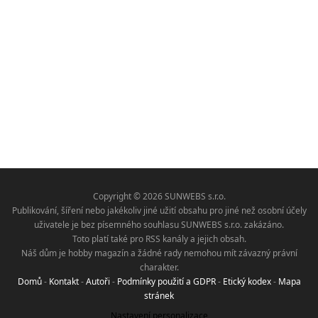
Copyright © 2026 SUNWEBS s.r.o.
Publikování, šíření nebo jakékoliv jiné užití obsahu pro jiné než osobní účely
uživatele je bez písemného souhlasu SUNWEBS s.r.o. zakázáno.
Toto platí také pro RSS kanály a jejich obsah.
Náš dům je hobby magazín a žádné rady nemohou mít závazný právní
charakter.
Domů
-
Kontakt
-
Autoři
-
Podmínky použití a GDPR
-
Etický kodex
-
Mapa
stránek
Nastavení personalizace