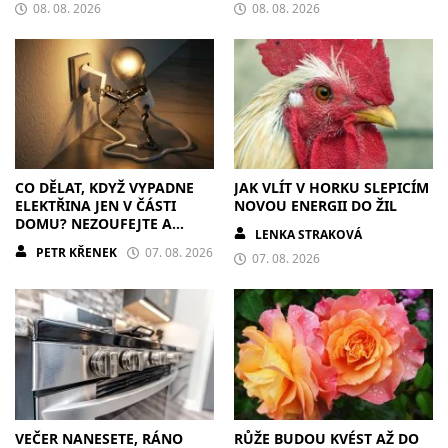
08. 08. 2026
08. 08. 2026
CO DĚLAT, KDYŽ VYPADNE
JAK VLÍT V HORKU SLEPICÍM
ELEKTŘINA JEN V ČÁSTI
NOVOU ENERGII DO ŽIL
DOMU? NEZOUFEJTE A
LENKA STRAKOVÁ
POSTUPUJTE S CHLADNOU
PETR KŘENEK
07. 08. 2026
HLAVOU
07. 08. 2026
VEČER NANESETE, RÁNO
RŮŽE BUDOU KVÉST AŽ DO