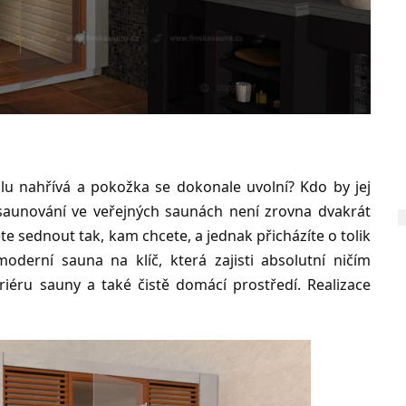
alu nahřívá a pokožka se dokonale uvolní? Kdo by jej
 saunování ve veřejných saunách není zrovna dvakrát
te sednout tak, kam chcete, a jednak přicházíte o tolik
oderní sauna na klíč, která zajisti absolutní ničím
iéru sauny a také čistě domácí prostředí. Realizace