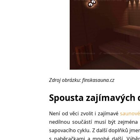
Zdroj obrázku:
finskasauna.cz
Spousta zajímavých 
Není od věci zvolit i zajímavé
saunové
nedílnou součástí musí být zejména 
sapovacího cyklu. Z další doplňků jm
s naběračkami a mnohé další. Výbě