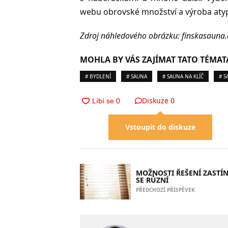
webu obrovské množství a výroba atyp
Zdroj náhledového obrázku:
finskasauna.
MOHLA BY VÁS ZAJÍMAT TATO TÉMAT
# BYDLENÍ
# SAUNA
# SAUNA NA KLÍČ
# S
Diskuze
0
Vstoupit do diskuze
MOŽNOSTI ŘEŠENÍ ZASTÍ
SE RŮZNÍ
PŘEDCHOZÍ PŘÍSPĚVEK