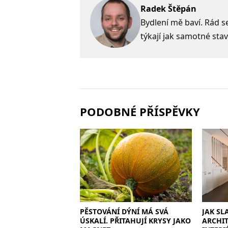
Radek Štěpán
Bydlení mě baví. Rád s
týkají jak samotné stav
PODOBNÉ PŘÍSPĚVKY
PĚSTOVÁNÍ DÝNÍ MÁ SVÁ
JAK SL
ÚSKALÍ. PŘITAHUJÍ KRYSY JAKO
ARCHI