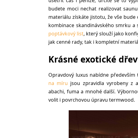
ušetřit čas i peníze, určitě se to vypl
budete moci nechat realizovat saunu
materiálu získáte jistotu, že vše bud
kombinace skandinávského smrku a skl
poptávkový list
, který slouží jako konf
jak cenné rady, tak i kompletní materi
Krásné exotické dřev
Opravdový luxus nabídne především t
na míru
jsou zpravidla vyrobeny z a
abachi, fuma a mnohé další. Výbornou
volit i povrchovou úpravu termwood.