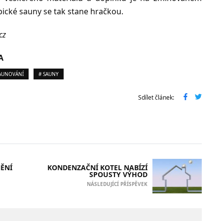
ické sauny se tak stane hračkou.
cz
A
AUNOVÁNÍ
# SAUNY
Sdílet článek:
NĚNÍ
KONDENZAČNÍ KOTEL NABÍZÍ
SPOUSTY VÝHOD
NÁSLEDUJÍCÍ PŘÍSPĚVEK