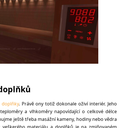
doplňků
 doplňky
. Právě ony totiž dokonale oživí interiér. Jeho
teploměry a vlhkoměry napovídající o celkové délce
enujme ještě třeba masážní kameny, hodiny nebo vědra
r veškerého materiálu a doplňků je na zmiňovaném