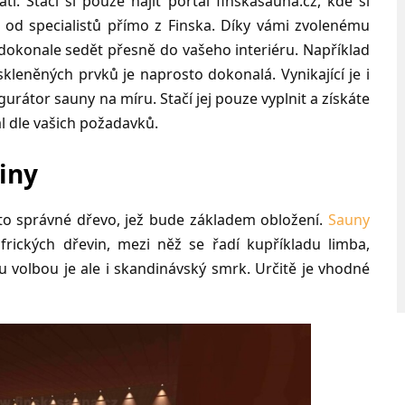
atí. Stačí si pouze najít portál finskasauna.cz, kde si
 od specialistů přímo z Finska. Díky vámi zvolenému
e dokonale sedět přesně do vašeho interiéru. Například
eněných prvků je naprosto dokonalá. Vynikající je i
igurátor sauny na míru. Stačí jej pouze vyplnit a získáte
ál dle vašich požadavků.
iny
o správné dřevo, jež bude základem obložení.
Sauny
frických dřevin, mezi něž se řadí kupříkladu limba,
 volbou je ale i skandinávský smrk. Určitě je vhodné