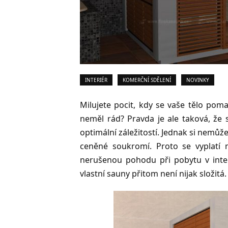
INTERIÉR
KOMERČNÍ SDĚLENÍ
NOVINKY
Milujete pocit, kdy se vaše tělo pom
neměl rád? Pravda je ale taková, že
optimální záležitostí. Jednak si nemůže
ceněné soukromí. Proto se vyplatí m
nerušenou pohodu při pobytu v inter
vlastní sauny přitom není nijak složitá.