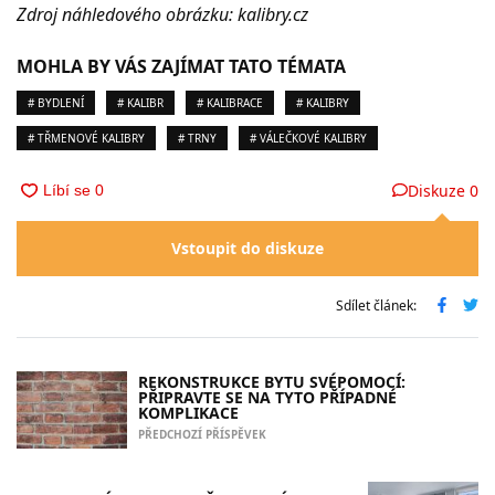
Zdroj náhledového obrázku: kalibry.cz
MOHLA BY VÁS ZAJÍMAT TATO TÉMATA
# BYDLENÍ
# KALIBR
# KALIBRACE
# KALIBRY
# TŘMENOVÉ KALIBRY
# TRNY
# VÁLEČKOVÉ KALIBRY
Diskuze
0
Vstoupit do diskuze
Sdílet článek:
REKONSTRUKCE BYTU SVÉPOMOCÍ:
PŘIPRAVTE SE NA TYTO PŘÍPADNÉ
KOMPLIKACE
PŘEDCHOZÍ PŘÍSPĚVEK