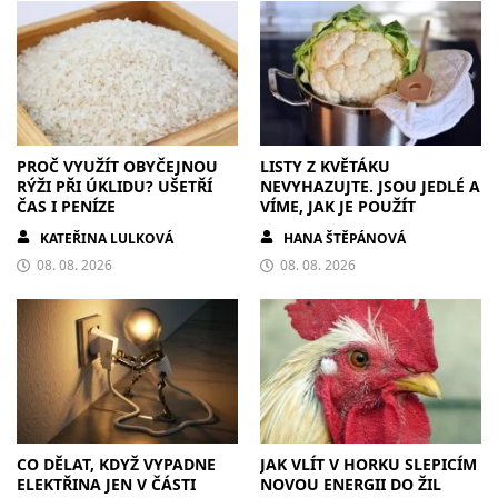
PROČ VYUŽÍT OBYČEJNOU
LISTY Z KVĚTÁKU
RÝŽI PŘI ÚKLIDU? UŠETŘÍ
NEVYHAZUJTE. JSOU JEDLÉ A
ČAS I PENÍZE
VÍME, JAK JE POUŽÍT
KATEŘINA LULKOVÁ
HANA ŠTĚPÁNOVÁ
08. 08. 2026
08. 08. 2026
CO DĚLAT, KDYŽ VYPADNE
JAK VLÍT V HORKU SLEPICÍM
ELEKTŘINA JEN V ČÁSTI
NOVOU ENERGII DO ŽIL