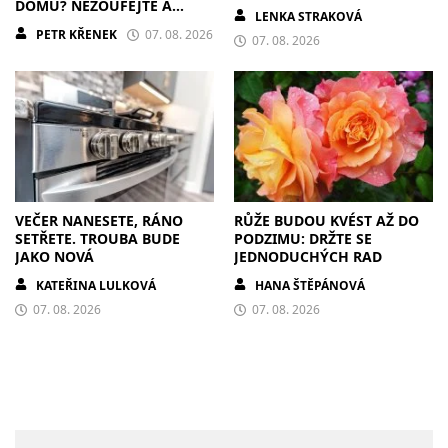
DOMU? NEZOUFEJTE A
LENKA STRAKOVÁ
POSTUPUJTE S CHLADNOU
PETR KŘENEK
07. 08. 2026
HLAVOU
07. 08. 2026
VEČER NANESETE, RÁNO
RŮŽE BUDOU KVÉST AŽ DO
SETŘETE. TROUBA BUDE
PODZIMU: DRŽTE SE
JAKO NOVÁ
JEDNODUCHÝCH RAD
KATEŘINA LULKOVÁ
HANA ŠTĚPÁNOVÁ
07. 08. 2026
07. 08. 2026