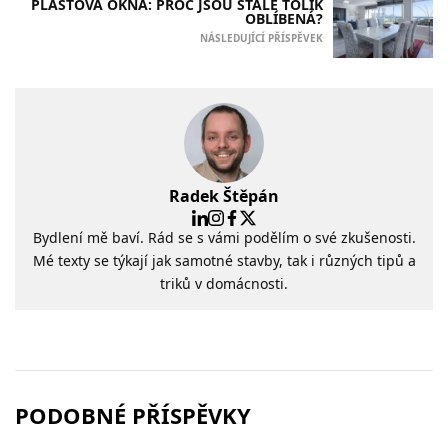
PLASTOVÁ OKNA: PROČ JSOU STÁLE TOLIK
OBLÍBENÁ?
NÁSLEDUJÍCÍ PŘÍSPĚVEK
Radek Štěpán
Bydlení mě baví. Rád se s vámi podělím o své zkušenosti.
Mé texty se týkají jak samotné stavby, tak i různých tipů a
triků v domácnosti.
PODOBNÉ PŘÍSPĚVKY