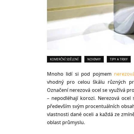
KOMERČNÍ SDĚLENÍ
NOVINKY
TIPY A TRIKY
Mnoho lidí si pod pojmem
nerezov
vhodný pro celou škálu různých prů
Označení nerezová ocel se využívá pro 
– nepodléhají korozi. Nerezová ocel s
především svým procentuálních obsahe
vlastnosti dané oceli a každá ze zmín
oblast průmyslu.