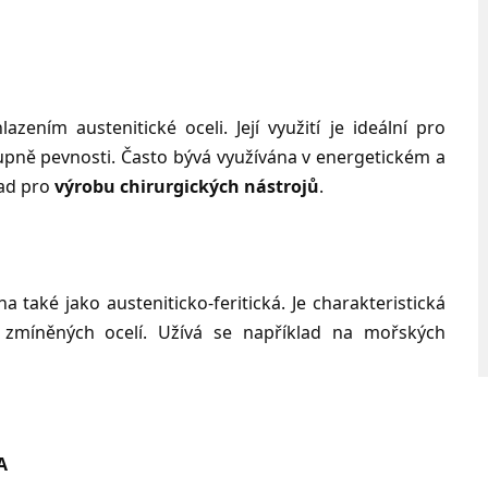
zením austenitické oceli. Její využití je ideální pro
tupně pevnosti. Často bývá využívána v energetickém a
lad pro
výrobu chirurgických nástrojů
.
a také jako austeniticko-feritická. Je charakteristická
zmíněných ocelí. Užívá se například na mořských
A