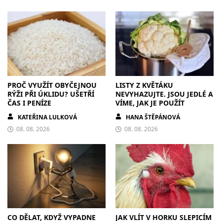
PROČ VYUŽÍT OBYČEJNOU
LISTY Z KVĚTÁKU
RÝŽI PŘI ÚKLIDU? UŠETŘÍ
NEVYHAZUJTE. JSOU JEDLÉ A
ČAS I PENÍZE
VÍME, JAK JE POUŽÍT
KATEŘINA LULKOVÁ
HANA ŠTĚPÁNOVÁ
08. 08. 2026
08. 08. 2026
CO DĚLAT, KDYŽ VYPADNE
JAK VLÍT V HORKU SLEPICÍM