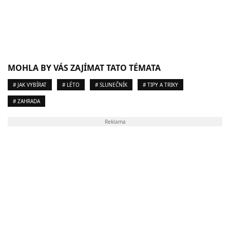
MOHLA BY VÁS ZAJÍMAT TATO TÉMATA
# JAK VYBÍRAT
# LÉTO
# SLUNEČNÍK
# TIPY A TRIKY
# ZAHRADA
Reklama