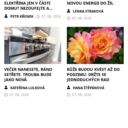
ELEKTŘINA JEN V ČÁSTI
NOVOU ENERGII DO ŽIL
DOMU? NEZOUFEJTE A
LENKA STRAKOVÁ
POSTUPUJTE S CHLADNOU
PETR KŘENEK
07. 08. 2026
HLAVOU
07. 08. 2026
VEČER NANESETE, RÁNO
RŮŽE BUDOU KVÉST AŽ DO
SETŘETE. TROUBA BUDE
PODZIMU: DRŽTE SE
JAKO NOVÁ
JEDNODUCHÝCH RAD
KATEŘINA LULKOVÁ
HANA ŠTĚPÁNOVÁ
07. 08. 2026
07. 08. 2026