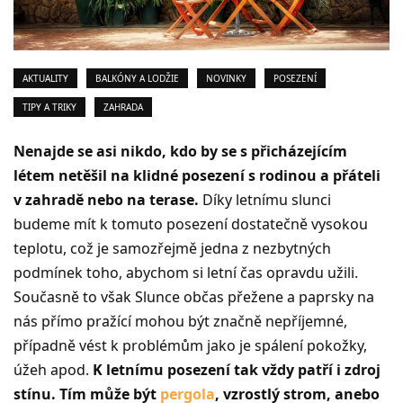
AKTUALITY
BALKÓNY A LODŽIE
NOVINKY
POSEZENÍ
TIPY A TRIKY
ZAHRADA
Nenajde se asi nikdo, kdo by se s přicházejícím
létem netěšil na klidné posezení s rodinou a přáteli
v zahradě nebo na terase.
Díky letnímu slunci
budeme mít k tomuto posezení dostatečně vysokou
teplotu, což je samozřejmě jedna z nezbytných
podmínek toho, abychom si letní čas opravdu užili.
Současně to však Slunce občas přežene a paprsky na
nás přímo pražící mohou být značně nepříjemné,
případně vést k problémům jako je spálení pokožky,
úžeh apod.
K letnímu posezení tak vždy patří i zdroj
stínu. Tím může být
pergola
, vzrostlý strom, anebo