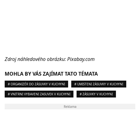
Zdroj náhledového obrázku: Pixabay.com
MOHLA BY VÁS ZAJÍMAT TATO TÉMATA
# ORGANIZÉR DO ZÁSUVKY V KUCHYNI
# UMISTENI ZÁSUVKY V KUCHYNI
# VNITRNI VYBAVENI ZASUVEK V KUCHYNI
# ZÁSUVKY V KUCHYNI
Reklama