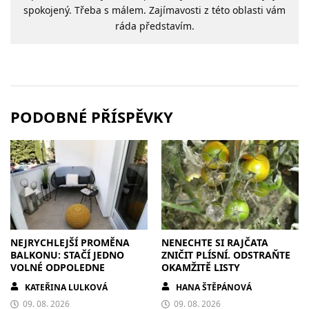
spokojený. Třeba s málem. Zajímavosti z této oblasti vám
ráda představím.
PODOBNÉ PŘÍSPĚVKY
NEJRYCHLEJŠÍ PROMĚNA
NENECHTE SI RAJČATA
BALKONU: STAČÍ JEDNO
ZNIČIT PLÍSNÍ. ODSTRAŇTE
VOLNÉ ODPOLEDNE
OKAMŽITĚ LISTY
KATEŘINA LULKOVÁ
HANA ŠTĚPÁNOVÁ
09. 08. 2026
09. 08. 2026