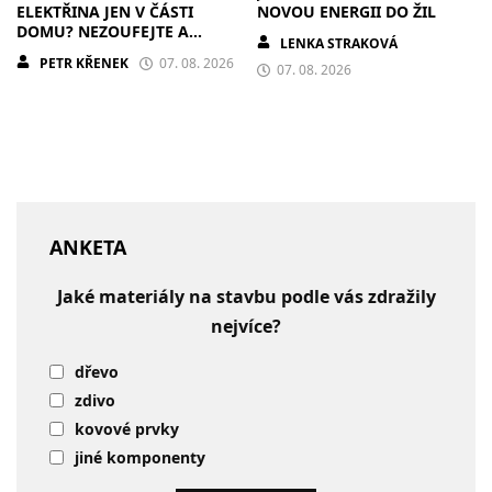
ELEKTŘINA JEN V ČÁSTI
NOVOU ENERGII DO ŽIL
DOMU? NEZOUFEJTE A
LENKA STRAKOVÁ
POSTUPUJTE S CHLADNOU
PETR KŘENEK
07. 08. 2026
HLAVOU
07. 08. 2026
ANKETA
Jaké materiály na stavbu podle vás zdražily
nejvíce?
dřevo
zdivo
kovové prvky
jiné komponenty