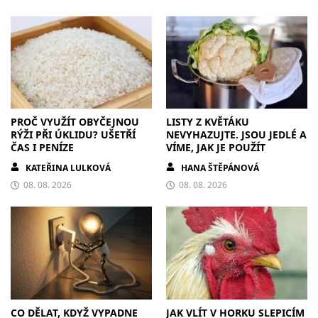
PROČ VYUŽÍT OBYČEJNOU
LISTY Z KVĚTÁKU
RÝŽI PŘI ÚKLIDU? UŠETŘÍ
NEVYHAZUJTE. JSOU JEDLÉ A
ČAS I PENÍZE
VÍME, JAK JE POUŽÍT
KATEŘINA LULKOVÁ
HANA ŠTĚPÁNOVÁ
08. 08. 2026
08. 08. 2026
CO DĚLAT, KDYŽ VYPADNE
JAK VLÍT V HORKU SLEPICÍM