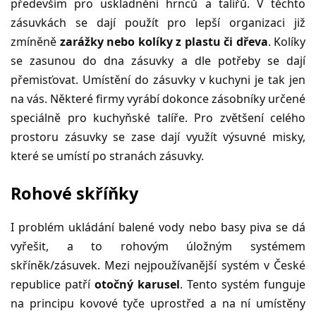
především pro uskladnění hrnců a talířů. V těchto
zásuvkách se dají použít pro lepší organizaci již
zmíněně
zarážky nebo kolíky z plastu či dřeva
. Kolíky
se zasunou do dna zásuvky a dle potřeby se dají
přemisťovat. Umístění do zásuvky v kuchyni je tak jen
na vás. Některé firmy vyrábí dokonce zásobníky určené
speciálně pro kuchyňské talíře. Pro zvětšení celého
prostoru zásuvky se zase dají využít výsuvné misky,
které se umístí po stranách zásuvky.
Rohové skříňky
I problém ukládání balené vody nebo basy piva se dá
vyřešit, a to rohovým úložným systémem
skříněk/zásuvek. Mezi nejpoužívanější systém v České
republice patří
otočný karusel
. Tento systém funguje
na principu kovové tyče uprostřed a na ní umístěny