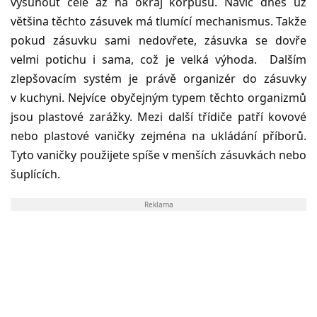
vysunout celé až na okraj korpusu. Navíc dnes už
většina těchto zásuvek má tlumící mechanismus. Takže
pokud zásuvku sami nedovřete, zásuvka se dovře
velmi potichu i sama, což je velká výhoda. Dalším
zlepšovacím systém je právě organizér do zásuvky
v kuchyni. Nejvíce obyčejným typem těchto organizmů
jsou plastové zarážky. Mezi další třídiče patří kovové
nebo plastové vaničky zejména na ukládání příborů.
Tyto vaničky použijete spíše v menších zásuvkách nebo
šuplících.
Reklama