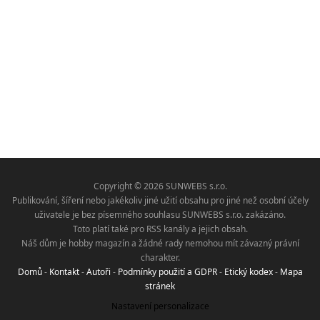
Copyright © 2026 SUNWEBS s.r.o.
Publikování, šíření nebo jakékoliv jiné užití obsahu pro jiné než osobní účely
uživatele je bez písemného souhlasu SUNWEBS s.r.o. zakázáno.
Toto platí také pro RSS kanály a jejich obsah.
Náš dům je hobby magazín a žádné rady nemohou mít závazný právní
charakter.
Domů
-
Kontakt
-
Autoři
-
Podmínky použití a GDPR
-
Etický kodex
-
Mapa
stránek
Nastavení personalizace