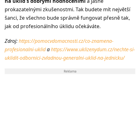
na úklid s dobrými hodnoceními
a jasně
prokazatelnými zkušenostmi. Tak budete mít největší
šanci, že všechno bude správně fungovat přesně tak,
jak od profesionálního úklidu očekáváte.
Zdroj:
https://pomocvdomacnosti.cz/co-znamena-
profesionalni-uklid
a
https://www.uklizenydum.cz/nechte-si-
uklidit-odbornici-zvladnou-generalni-uklid-na-jednicku/
Reklama