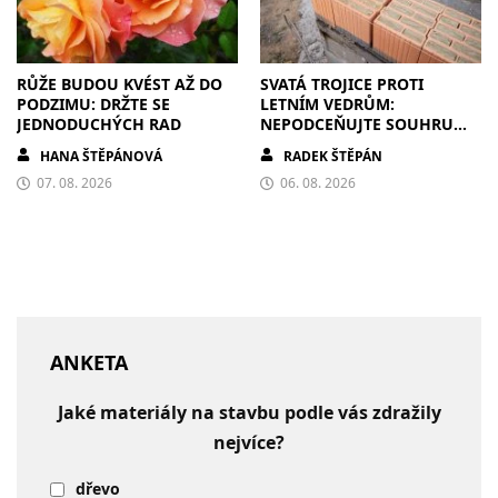
RŮŽE BUDOU KVÉST AŽ DO
SVATÁ TROJICE PROTI
PODZIMU: DRŽTE SE
LETNÍM VEDRŮM:
JEDNODUCHÝCH RAD
NEPODCEŇUJTE SOUHRU
ZDIVA A STÍNĚNÍ
HANA ŠTĚPÁNOVÁ
RADEK ŠTĚPÁN
07. 08. 2026
06. 08. 2026
ANKETA
Jaké materiály na stavbu podle vás zdražily
nejvíce?
dřevo