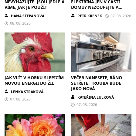
NEVYHAZUJTE. JSOU JEDLÉ A
ELEKTŘINA JEN V ČÁSTI
VÍME, JAK JE POUŽÍT
DOMU? NEZOUFEJTE A
POSTUPUJTE S CHLADNOU
HANA ŠTĚPÁNOVÁ
PETR KŘENEK
07. 08. 2026
HLAVOU
08. 08. 2026
JAK VLÍT V HORKU SLEPICÍM
VEČER NANESETE, RÁNO
NOVOU ENERGII DO ŽIL
SETŘETE. TROUBA BUDE
JAKO NOVÁ
LENKA STRAKOVÁ
KATEŘINA LULKOVÁ
07. 08. 2026
07. 08. 2026