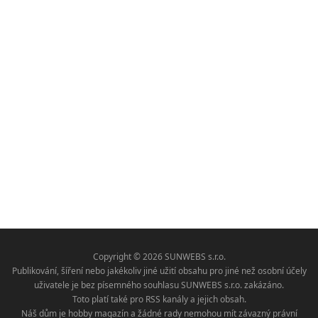
Copyright © 2026 SUNWEBS s.r.o.
Publikování, šíření nebo jakékoliv jiné užití obsahu pro jiné než osobní účely
uživatele je bez písemného souhlasu SUNWEBS s.r.o. zakázáno.
Toto platí také pro RSS kanály a jejich obsah.
Náš dům je hobby magazín a žádné rady nemohou mít závazný právní