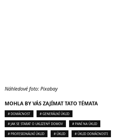
Náhledové foto: Pixabay
MOHLA BY VÁS ZAJÍMAT TATO TÉMATA
# DOMÁCNOST
# GENERÁLNÍ ÚKLID
# JAK SE STARAT O UKLIZENÝ DOMOV
# PANÍ NA ÚKLID
# PROFESIONÁLNÍ ÚKLID
# ÚKLID
# ÚKLID DOMÁCNOSTI