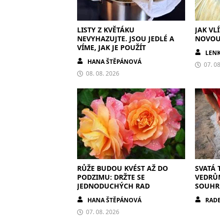
LISTY Z KVĚTÁKU
JAK VL
NEVYHAZUJTE. JSOU JEDLÉ A
NOVOU 
VÍME, JAK JE POUŽÍT
LEN
HANA ŠTĚPÁNOVÁ
07. 0
08. 08. 2026
RŮŽE BUDOU KVÉST AŽ DO
SVATÁ 
PODZIMU: DRŽTE SE
VEDRŮ
JEDNODUCHÝCH RAD
SOUHRU
HANA ŠTĚPÁNOVÁ
RADE
07. 08. 2026