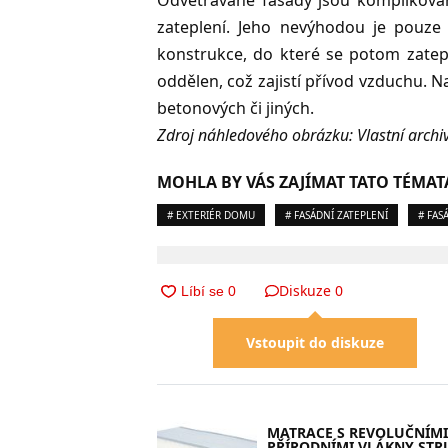
Odvětrávané fasády jsou komplikovaněj
zateplení. Jeho nevýhodou je pouze 
konstrukce, do které se potom zatepl
oddělen, což zajistí přívod vzduchu. 
betonových či jiných.
Zdroj náhledového obrázku: Vlastní arch
MOHLA BY VÁS ZAJÍMAT TATO TÉMAT
# EXTERIÉR DOMU
# FASÁDNÍ ZATEPLENÍ
# FAS
Diskuze
0
Vstoupit do diskuze
MATRACE S REVOLUČNÍMI
PŘÍRODNÍMI VLÁKNY STR