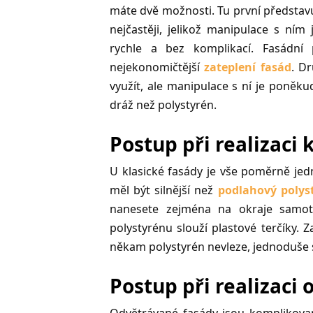
máte dvě možnosti. Tu první představ
nejčastěji, jelikož manipulace s ním
rychle a bez komplikací. Fasádní 
nejekonomičtější
zateplení fasád
. Dr
využít, ale manipulace s ní je poněkud 
dráž než polystyrén.
Postup při realizaci 
U klasické fasády je vše poměrně jedn
měl být silnější než
podlahový polys
nanesete zejména na okraje samot
polystyrénu slouží plastové terčíky. 
někam polystyrén nevleze, jednoduše s
Postup při realizaci