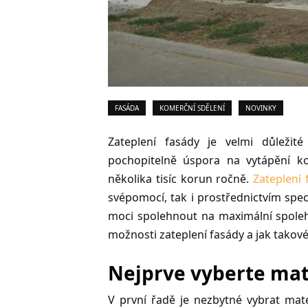
FASÁDA
KOMERČNÍ SDĚLENÍ
NOVINKY
Zateplení fasády je velmi důležit
pochopitelně úspora na vytápění k
několika tisíc korun ročně.
Zateplení 
svépomocí, tak i prostřednictvím spe
moci spolehnout na maximální spolehl
možnosti zateplení fasády a jak takové
Nejprve vyberte mate
V první řadě je nezbytné vybrat mater