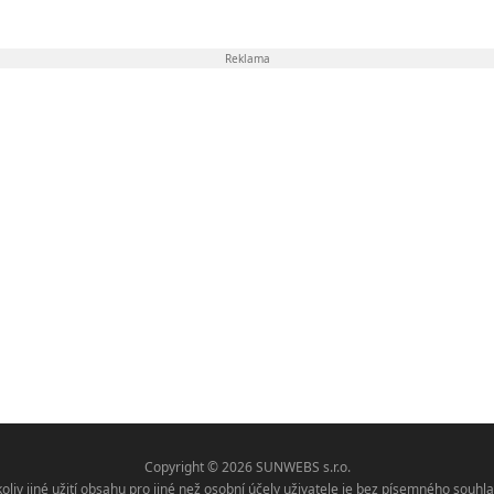
Reklama
Copyright © 2026 SUNWEBS s.r.o.
koliv jiné užití obsahu pro jiné než osobní účely uživatele je bez písemného sou