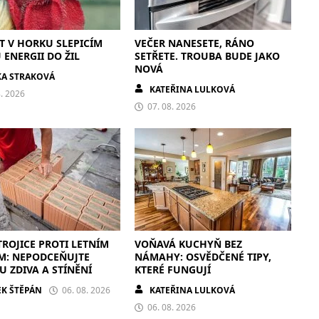
ÍT V HORKU SLEPICÍM
VEČER NANESETE, RÁNO
ENERGII DO ŽIL
SETŘETE. TROUBA BUDE JAKO
NOVÁ
KA STRAKOVÁ
KATEŘINA LULKOVÁ
8. 2026
07. 08. 2026
TROJICE PROTI LETNÍM
VOŇAVÁ KUCHYŇ BEZ
M: NEPODCEŇUJTE
NÁMAHY: OSVĚDČENÉ TIPY,
 ZDIVA A STÍNĚNÍ
KTERÉ FUNGUJÍ
K ŠTĚPÁN
06. 08. 2026
KATEŘINA LULKOVÁ
06. 08. 2026