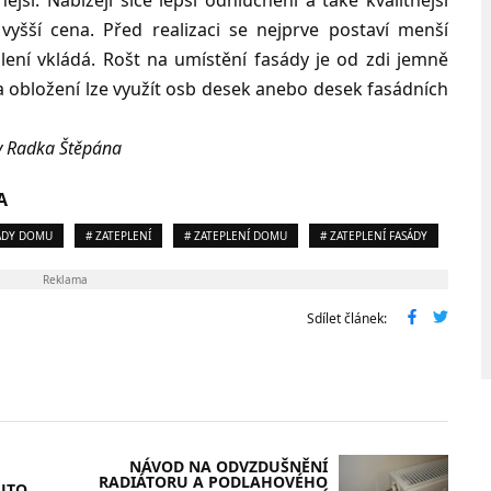
ší. Nabízejí sice lepší odhlučnění a také kvalitnější
vyšší cena. Před realizaci se nejprve postaví menší
ení vkládá. Rošt na umístění fasády je od zdi jemně
Na obložení lze využít osb desek anebo desek fasádních
iv Radka Štěpána
A
ÁDY DOMU
# ZATEPLENÍ
# ZATEPLENÍ DOMU
# ZATEPLENÍ FASÁDY
Reklama
Sdílet článek:
NÁVOD NA ODVZDUŠNĚNÍ
RADIÁTORU A PODLAHOVÉHO
UTO