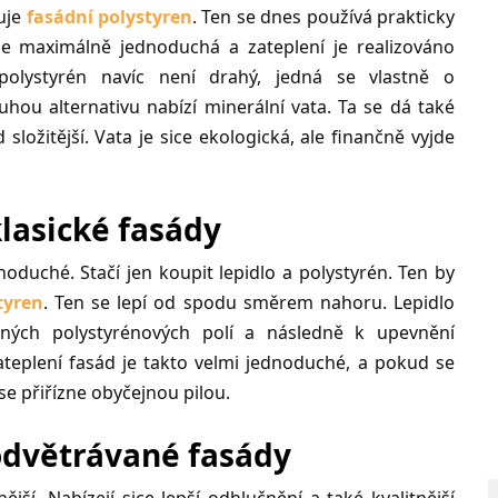
uje
fasádní polystyren
. Ten se dnes používá prakticky
 je maximálně jednoduchá a zateplení je realizováno
polystyrén navíc není drahý, jedná se vlastně o
uhou alternativu nabízí minerální vata. Ta se dá také
složitější. Vata je sice ekologická, ale finančně vyjde
klasické fasády
oduché. Stačí jen koupit lepidlo a polystyrén. Ten by
tyren
. Ten se lepí od spodu směrem nahoru. Lepidlo
ných polystyrénových polí a následně k upevnění
Zateplení fasád je takto velmi jednoduché, a pokud se
e přiřízne obyčejnou pilou.
 odvětrávané fasády