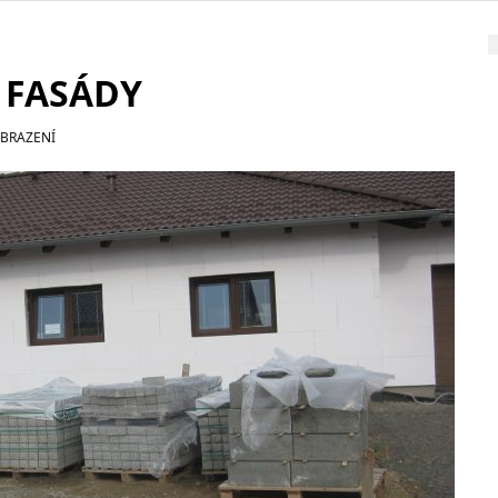
Í FASÁDY
OBRAZENÍ