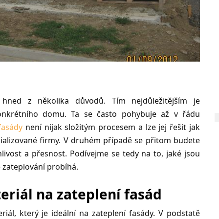
é hned z několika důvodů. Tím nejdůležitějším je
onkrétního domu. Ta se často pohybuje až v řádu
fasády
není nijak složitým procesem a lze jej řešit jak
cializované firmy. V druhém případě se přitom budete
ivost a přesnost. Podívejme se tedy na to, jaké jsou
 zateplování probíhá.
riál na zateplení fasád
iál, který je ideální na zateplení fasády. V podstatě