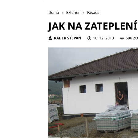
Domů
Exteriér
Fasáda
JAK NA ZATEPLEN
RADEK ŠTĚPÁN
10. 12. 2013
596 Z