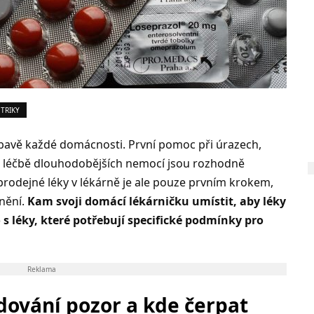
 TRIKY
ýbavě každé domácnosti. První pomoc při úrazech,
k léčbě dlouhodobějších nemocí jsou rozhodně
 prodejné léky v lékárně je ale pouze prvním krokem,
dnění.
Kam svoji domácí lékárničku umístit, aby léky
o s léky, které potřebují specifické podmínky pro
Reklama
adování pozor a kde čerpat