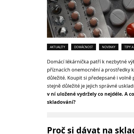
AKTUALITY
DOMÁCNOST
NOVINKY
TIPY A
Domácí lékárnička patří k nezbytné v
příznacích onemocnění a prostředky 
důležité. Koupit si předepsané i volně
stejně důležité je jejich správné uskla
v ní uložené vydržely co nejdéle. A c
skladování?
Proč si dávat na skl