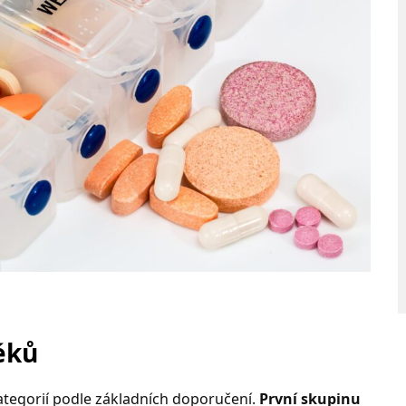
éků
ategorií podle základních doporučení.
První skupinu