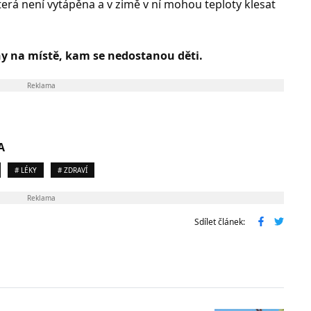
která není vytápěna a v zimě v ní mohou teploty klesat
y na místě, kam se nedostanou děti.
Reklama
A
# LÉKY
# ZDRAVÍ
Reklama
Sdílet článek: