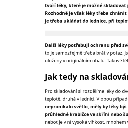
tvoří léky, které je možné skladovat p
Rozhodně je však léky třeba chránit
je třeba ukládat do lednice, při tepl
Další léky potřebují ochranu před sv
to je samozřejmě třeba brát v potaz. Js
uloženy v originálním obalu. Takové lé
Jak tedy na skladová
Pro skladování si rozdělíme léky do d
teplotě, druhá v lednici. V obou přípa
nepronikalo světlo, měly by léky být
průhledné krabičce ve skříni nebo š
neboť je v ní vysoká vlhkost, mnohem v