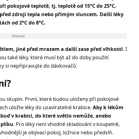
ři pokojové teplotě, tj. teplotě od 15°C do 25°C.
 před zdroji tepla nebo přímým sluncem. Další léky
otách od 2°C do 8°C.
Reklama
ětlem, jiné před mrazem a další zase před vlhkostí
. I
ou také léky, které musí být až do doby použití
ky si nepřipravujte do dávkovačů.
ní?
vou skupin. První, které budou uloženy při pokojové
dech uložte léky do uzavíratelné krabice.
Aby k lékům
 buď v krabici, do které světlo nemůže, anebo
uplíku
. Pro léky není vhodné skladování v koupelně,
hodnější je obývací pokoj, ložnice nebo předsíň.