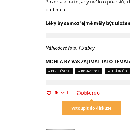
Pozor ale na to, aby nešlo o předsíň, 
pod nulu.
Léky by samozřejmě měly být uložen
Náhledové foto: Pixabay
MOHLA BY VÁS ZAJÍMAT TATO TÉMAT
# BEZPEČNOST
# DOMÁCNOST
# LÉKÁRNIČKA
Diskuze
0
Vstoupit do diskuze