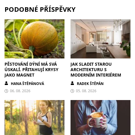
PODOBNÉ PŘÍSPĚVKY
PĚSTOVÁNÍ DÝNÍ MÁ SVÁ
JAK SLADIT STAROU
ÚSKALÍ. PŘITAHUJÍ KRYSY
ARCHITEKTURU S
JAKO MAGNET
MODERNÍM INTERIÉREM
HANA ŠTĚPÁNOVÁ
RADEK ŠTĚPÁN
06. 08. 2026
05. 08. 2026