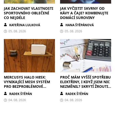
JAK ZACHOVAT VLASTNOSTI
JAK VYČISTIT SKVRNY OD
SPORTOVNÍHO OBLEČENÍ
KÁVY A ČAJE? KOMBINUJTE
CO NEJDÉLE
DOMÁCÍ SUROVINY
KATEŘINA LULKOVÁ
HANA ŠTĚPÁNOVÁ
05. 08. 2026
05. 08. 2026
MERCUSYS HALO H85X:
PROČ MÁM VYŠŠÍ SPOTŘEBU
VYNIKAJÍCÍ MESH SYSTÉM
ELEKTŘINY, I KDYŽ JSEM NIC
PRO BEZPROBLÉMOVÉ
NEZMĚNIL? SKRYTÍ ŽROUTI,
PŘIPOJENÍ V KAŽDÉ
KTEŘÍ ZVYŠUJÍ ÚČTY
RADEK ŠTĚPÁN
RADEK ŠTĚPÁN
DOMÁCNOSTI
04. 08. 2026
04. 08. 2026