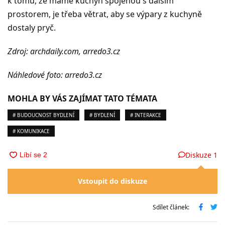
k tomu, že máme kuchyň spojenou s dalším
prostorem, je třeba větrat, aby se výpary z kuchyně
dostaly pryč.
Zdroj: archdaily.com, arredo3.cz
Náhledové foto: arredo3.cz
MOHLA BY VÁS ZAJÍMAT TATO TÉMATA
# BUDOUCNOST BYDLENÍ
# BYDLENÍ
# INTERAKCE
# KOMUNIKACE
Diskuze
1
Vstoupit do diskuze
Sdílet článek: