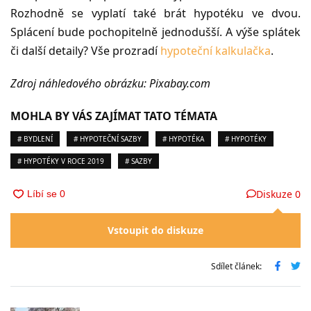
Rozhodně se vyplatí také brát hypotéku ve dvou.
Splácení bude pochopitelně jednodušší. A výše splátek
či další detaily? Vše prozradí
hypoteční kalkulačka
.
Zdroj náhledového obrázku: Pixabay.com
MOHLA BY VÁS ZAJÍMAT TATO TÉMATA
# BYDLENÍ
# HYPOTEČNÍ SAZBY
# HYPOTÉKA
# HYPOTÉKY
# HYPOTÉKY V ROCE 2019
# SAZBY
Diskuze
0
Vstoupit do diskuze
Sdílet článek: