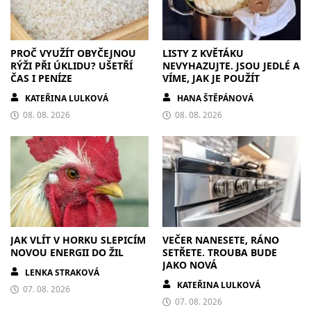
PROČ VYUŽÍT OBYČEJNOU
LISTY Z KVĚTÁKU
RÝŽI PŘI ÚKLIDU? UŠETŘÍ
NEVYHAZUJTE. JSOU JEDLÉ A
ČAS I PENÍZE
VÍME, JAK JE POUŽÍT
KATEŘINA LULKOVÁ
HANA ŠTĚPÁNOVÁ
08. 08. 2026
08. 08. 2026
JAK VLÍT V HORKU SLEPICÍM
VEČER NANESETE, RÁNO
NOVOU ENERGII DO ŽIL
SETŘETE. TROUBA BUDE
JAKO NOVÁ
LENKA STRAKOVÁ
KATEŘINA LULKOVÁ
07. 08. 2026
07. 08. 2026