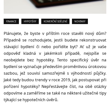
FINANCE
HYPOTÉKY
KOMERČNÍ SDĚLENÍ
NOVINKY
Plánujete, že byste v příštím roce stavěli nový dům?
Případně se rozhodujete, jestli budete rekonstruovat
stávající bydlení či nebo pořídíte byt? Ať už je vaše
odpověď kladná v jakémkoli případě, nejspíše se
neobejdete bez hypotéky. Tento specifický úvěr na
bydlení se vyznačuje především proměnlivou úrokovou
sazbou, jež souvisí samozřejmě s výhodností půjčky.
Jaké tedy budou trendy v roce 2019, jak postupovat při
pořízení hypotéky? Nepřestávejte číst, na obě otázky
odpovíme a zaměříme se také na některé užitečné tipy
týkající se hypotečních úvěrů.