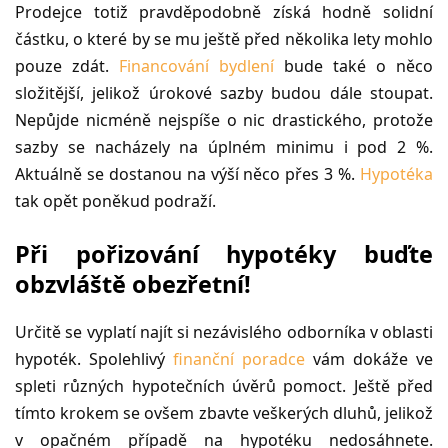
Prodejce totiž pravděpodobně získá hodně solidní
částku, o které by se mu ještě před několika lety mohlo
pouze zdát.
Financování bydlení
bude také o něco
složitější, jelikož úrokové sazby budou dále stoupat.
Nepůjde nicméně nejspíše o nic drastického, protože
sazby se nacházely na úplném minimu i pod 2 %.
Aktuálně se dostanou na výší něco přes 3 %.
Hypotéka
tak opět poněkud podraží.
Při pořizování hypotéky buďte
obzvláště obezřetní!
Určitě se vyplatí najít si nezávislého odborníka v oblasti
hypoték. Spolehlivý
finanční poradce
vám dokáže ve
spleti různých hypotečních úvěrů pomoct. Ještě před
tímto krokem se ovšem zbavte veškerých dluhů, jelikož
v opačném případě na hypotéku nedosáhnete.