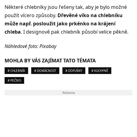
Některé chlebníky jsou řešeny tak, aby je bylo možné
použít vícero způsoby.
Dřevěné víko na chlebníku
může např. posloužit jako prkénko na krájení
chleba
. I designově pak chlebník působí velice pěkně.
Náhledové foto: Pixabay
MOHLA BY VÁS ZAJÍMAT TATO TÉMATA
# CHLEBNÍK
# DOMÁCNOST
# DOPLŇKY
# KUCHYNĚ
# PEČIVO
Reklama