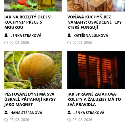
JAK NA ROZLITÝ OLEJ V
VOŇAVÁ KUCHYŇ BEZ
KUCHYNI? PŘECE S
NÁMAHY: OSVĚDČENÉ TIPY,
MOUKOU
KTERÉ FUNGUJÍ
LENKA STRAKOVÁ
KATEŘINA LULKOVÁ
06. 08. 2026
06. 08. 2026
PĚSTOVÁNÍ DÝNÍ MÁ SVÁ
JAK SPRÁVNĚ ZATAHOVAT
ÚSKALÍ. PŘITAHUJÍ KRYSY
ROLETY A ŽALUZIE? MÁ TO
JAKO MAGNET
SVÁ PRAVIDLA
HANA ŠTĚPÁNOVÁ
LENKA STRAKOVÁ
06. 08. 2026
05. 08. 2026