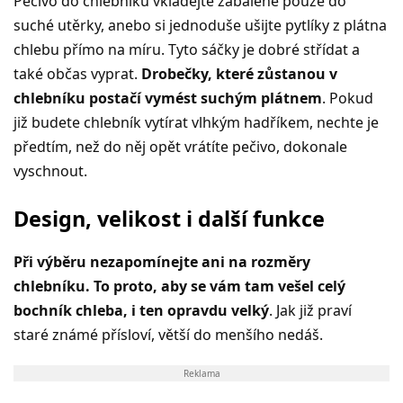
Pečivo do chlebníku vkládejte zabalené pouze do
suché utěrky, anebo si jednoduše ušijte pytlíky z plátna
chlebu přímo na míru. Tyto sáčky je dobré střídat a
také občas vyprat.
Drobečky, které zůstanou v
chlebníku postačí vymést suchým plátnem
. Pokud
již budete chlebník vytírat vlhkým hadříkem, nechte je
předtím, než do něj opět vrátíte pečivo, dokonale
vyschnout.
Design, velikost i další funkce
Při výběru nezapomínejte ani na rozměry
chlebníku. To proto, aby se vám tam vešel celý
bochník chleba, i ten opravdu velký
. Jak již praví
staré známé přísloví, větší do menšího nedáš.
Reklama