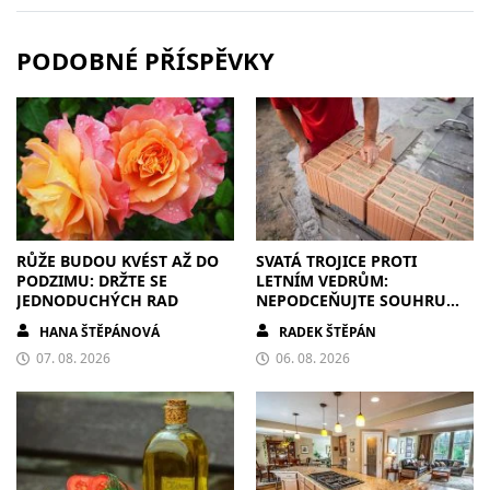
PODOBNÉ PŘÍSPĚVKY
RŮŽE BUDOU KVÉST AŽ DO
SVATÁ TROJICE PROTI
PODZIMU: DRŽTE SE
LETNÍM VEDRŮM:
JEDNODUCHÝCH RAD
NEPODCEŇUJTE SOUHRU
ZDIVA A STÍNĚNÍ
HANA ŠTĚPÁNOVÁ
RADEK ŠTĚPÁN
07. 08. 2026
06. 08. 2026