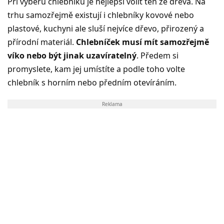
Při výběru chlebníku je nejlepší volit ten ze dřeva. Na
trhu samozřejmě existují i chlebníky kovové nebo
plastové, kuchyni ale sluší nejvíce dřevo, přirozený a
přírodní materiál.
Chlebníček musí mít samozřejmě
víko nebo být jinak uzavíratelný
. Předem si
promyslete, kam jej umístíte a podle toho volte
chlebník s horním nebo předním otevíráním.
Reklama