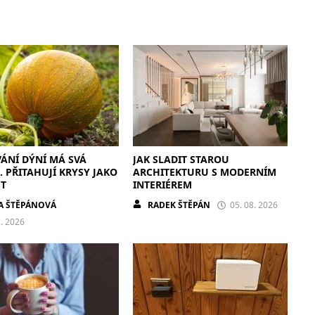
ÁNÍ DÝNÍ MÁ SVÁ
JAK SLADIT STAROU
. PŘITAHUJÍ KRYSY JAKO
ARCHITEKTURU S MODERNÍM
T
INTERIÉREM
A ŠTĚPÁNOVÁ
RADEK ŠTĚPÁN
05. 08. 2026
8. 2026