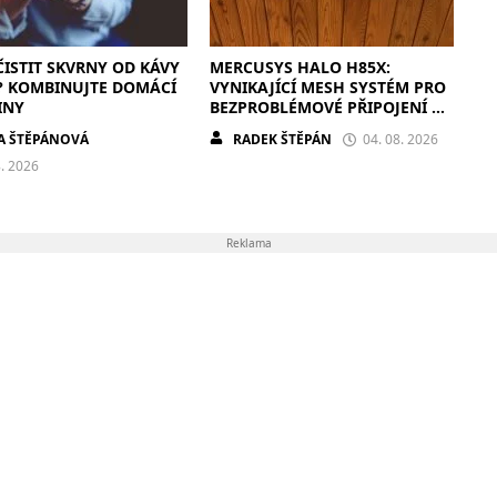
ČISTIT SKVRNY OD KÁVY
MERCUSYS HALO H85X:
? KOMBINUJTE DOMÁCÍ
VYNIKAJÍCÍ MESH SYSTÉM PRO
INY
BEZPROBLÉMOVÉ PŘIPOJENÍ V
KAŽDÉ DOMÁCNOSTI
A ŠTĚPÁNOVÁ
RADEK ŠTĚPÁN
04. 08. 2026
8. 2026
Reklama