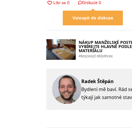
Diskuze
0
Vstoupit do diskuze
NÁKUP MANŽELSKÉ POSTE
VYBÍREJTE HLAVNĚ PODLE
MATERIÁLU
PŘEDCHOZÍ PŘÍSPĚVEK
Radek Štěpán
Bydlení mě baví. Rád s
týkají jak samotné stav