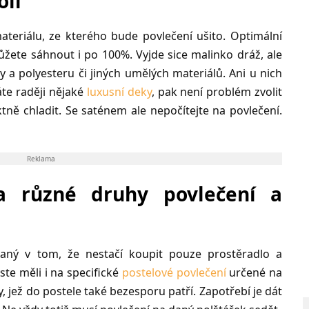
oli
ateriálu, ze kterého bude povlečení ušito. Optimální
ůžete sáhnout i po 100%. Vyjde sice malinko dráž, ale
vlny a polyesteru či jiných umělých materiálů. Ani u nich
te raději nějaké
luxusní deky
, pak není problém zvolit
tně chladit. Se saténem ale nepočítejte na povlečení.
Reklama
 různé druhy povlečení a
aný v tom, že nestačí koupit pouze prostěradlo a
ste měli i na specifické
postelové povlečení
určené na
, jež do postele také bezesporu patří. Zapotřebí je dát