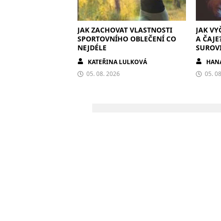
JAK ZACHOVAT VLASTNOSTI
JAK VY
SPORTOVNÍHO OBLEČENÍ CO
A ČAJE
NEJDÉLE
SUROV
KATEŘINA LULKOVÁ
HAN
05. 08. 2026
05. 0