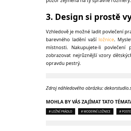
pozor zejména na ty správné rozměry. 
3. Design si prostě v
Vzhledově je možné ladit povlečení pr
barevného ladění vaší
ložnice
. Mysle
místnosti. Nakupujete-li povlečení
zobrazovat nejrůznější vzory dětskýc
opravdu pestrý.
Zdroj náhledového obrázku: dekorstudio.
MOHLA BY VÁS ZAJÍMAT TATO TÉMAT
# LOŽNÍ PRÁDLO
# MODERNÍ LOŽNICE
# POSTE