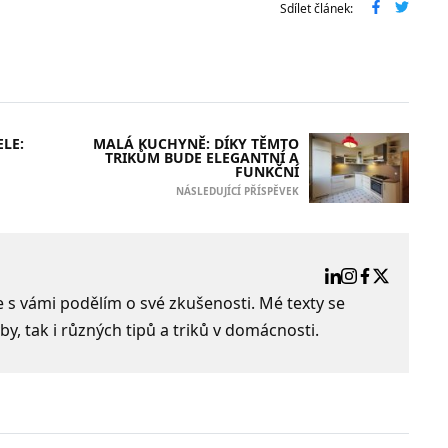
Sdílet článek:
LE:
MALÁ KUCHYNĚ: DÍKY TĚMTO
TRIKŮM BUDE ELEGANTNÍ A
FUNKČNÍ
NÁSLEDUJÍCÍ PŘÍSPĚVEK
e s vámi podělím o své zkušenosti. Mé texty se
by, tak i různých tipů a triků v domácnosti.