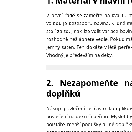
1. Materiál v hlavní r
V první řadě se zaměřte na kvalitu m
volbou je bezesporu bavlna. Klidně m
stojí za to. Jinak lze volit variace ba
rozhodně nešlápnete vedle. Pokud má
jemný satén. Ten dokáže v létě perfek
Vhodný je především na deky.
2. Nezapomeňte na
doplňků
Nákup povlečení je často komplikov
povlečení na deku či peřinu. Myslet by
polštáře, menší podušky a jiné doplňky