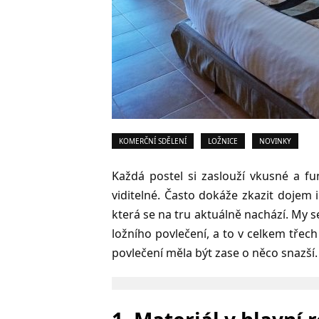
KOMERČNÍ SDĚLENÍ
LOŽNICE
NOVINKY
Každá postel si zaslouží vkusné a fu
viditelné. Často dokáže zkazit dojem i 
která se na tru aktuálně nachází. My 
ložního povlečení, a to v celkem tře
povlečení měla být zase o něco snazší.