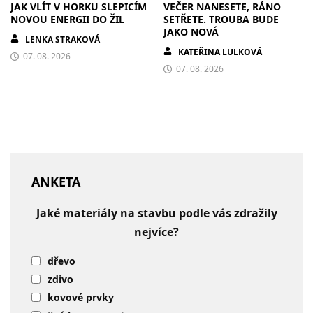
JAK VLÍT V HORKU SLEPICÍM
VEČER NANESETE, RÁNO
NOVOU ENERGII DO ŽIL
SETŘETE. TROUBA BUDE
JAKO NOVÁ
LENKA STRAKOVÁ
KATEŘINA LULKOVÁ
07. 08. 2026
07. 08. 2026
ANKETA
Jaké materiály na stavbu podle vás zdražily
nejvíce?
dřevo
zdivo
kovové prvky