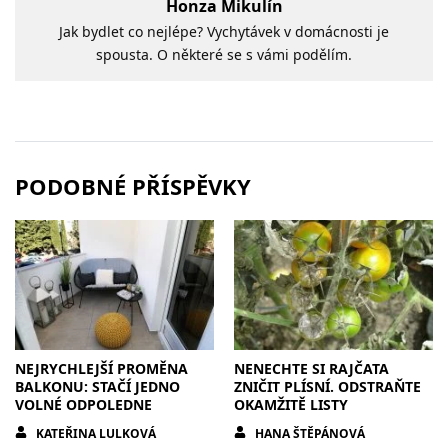
Honza Mikulín
Jak bydlet co nejlépe? Vychytávek v domácnosti je
spousta. O některé se s vámi podělím.
PODOBNÉ PŘÍSPĚVKY
NEJRYCHLEJŠÍ PROMĚNA
NENECHTE SI RAJČATA
BALKONU: STAČÍ JEDNO
ZNIČIT PLÍSNÍ. ODSTRAŇTE
VOLNÉ ODPOLEDNE
OKAMŽITĚ LISTY
KATEŘINA LULKOVÁ
HANA ŠTĚPÁNOVÁ