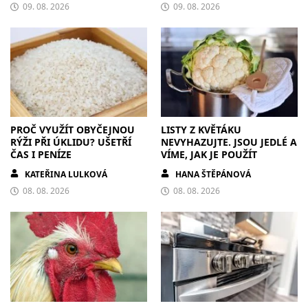
09. 08. 2026
09. 08. 2026
PROČ VYUŽÍT OBYČEJNOU
LISTY Z KVĚTÁKU
RÝŽI PŘI ÚKLIDU? UŠETŘÍ
NEVYHAZUJTE. JSOU JEDLÉ A
ČAS I PENÍZE
VÍME, JAK JE POUŽÍT
KATEŘINA LULKOVÁ
HANA ŠTĚPÁNOVÁ
08. 08. 2026
08. 08. 2026