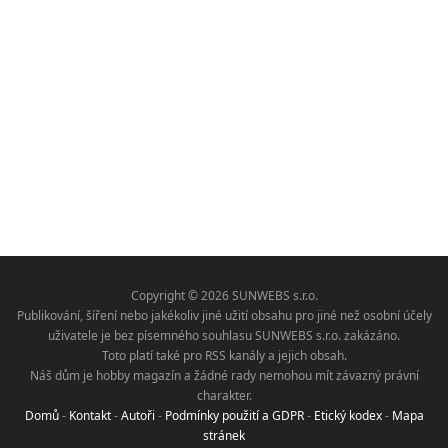
Copyright © 2026 SUNWEBS s.r.o.
Publikování, šíření nebo jakékoliv jiné užití obsahu pro jiné než osobní účely
uživatele je bez písemného souhlasu SUNWEBS s.r.o. zakázáno.
Toto platí také pro RSS kanály a jejich obsah.
Náš dům je hobby magazín a žádné rady nemohou mít závazný právní
charakter.
Domů
-
Kontakt
-
Autoři
-
Podmínky použití a GDPR
-
Etický kodex
-
Mapa
stránek