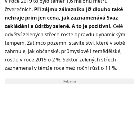
V roce 2019 to bylo téměř 1,6 milionu metrů
čtverečních.
Při zájmu zákazníku již dlouho také
nehraje prim jen cena, jak zaznamenává Svaz
zakládání a údržby zeleně. A to je pozitivní.
Celé
odvětví zelených střech roste opravdu dynamickým
tempem. Zatímco pozemní stavitelství, které v sobě
zahrnuje, jak občanské, průmyslové i zemědělské,
rostlo v roce 2019 o 2 %. Sektor zelených střech
zaznamenal v témže roce meziroční růst o 11 %.
Reklama