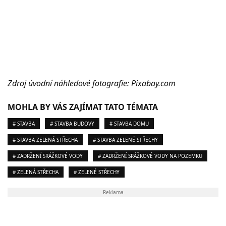
Zdroj úvodní náhledové fotografie: Pixabay.com
MOHLA BY VÁS ZAJÍMAT TATO TÉMATA
# STAVBA
# STAVBA BUDOVY
# STAVBA DOMU
# STAVBA ZELENÁ STŘECHA
# STAVBA ZELENÉ STŘECHY
# ZADRŽENÍ SRÁŽKOVÉ VODY
# ZADRŽENÍ SRÁŽKOVÉ VODY NA POZEMKU
# ZELENÁ STŘECHA
# ZELENÉ STŘECHY
Reklama